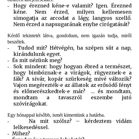
Hogy érezned kéne-e valamit? Igen. Érezned
-
kéne. Nem érzed, milyen kellemesen
simogatja az arcodat a lágy, langyos szellő.
Nem érzed a napsugarának enyhe cirógatását?
Kérdő tekintetét látva, gondoltam, nem igazán tudja, miről
beszélek.
Tudod mit? Hétvégén, ha szépen süt a nap,
-
kirándulunk egyet.
És mit nézünk meg?
-
Sok mindent: hogy hogyan ébred a természet,
-
hogy bimbóznak-e a virágok, rügyeznek-e a
fák? A sivár, kopár szürkeség mivé változik?
Vajon megérezték-e az állatok az erősödő fényt
és előmerészkedtek-e már?
… és mondtam,
mondtam a tavaszról eszembe jutó
szóvirágokat.
Egy hónappal később, ismét kimentünk a határba.
Na mit szólsz? – kérdeztem vidám
-
lelkesedéssel.
Mihez?
-