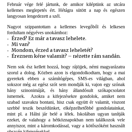
Február vége felé jártunk, de amikor kiléptünk az utcára
kellemes meglepetés ért. Hétágra sütött a nap és egészen
langyosan lengedezett a szél.
Nagyot szippantottam a kellemes levegőből és lelkesen
fordultam négyéves unokámhoz:
Érzed? Ez már a tavasz lehelete.
-
Mi van?
-
Mondom, érzed a tavasz leheletét?
-
Éreznem kéne valamit? – nézette rám sandán.
-
Nem sok ész kellett hozzá, hogy rájöjjek, némi magyarázatra
szorul a dolog. Közben azon is elgondolkodtam, hogy a mai
gyerekek ebben a számítógépes, SMS-es világban, ahol
sokszor még az egész szót sem mondják ki, vajon egy szónak
hány szinonimáját, és hány állandósult szókapcsolatot
ismernek.
Azokra a kifejezésekre gondolok, amiket nem
szabad szavakra bontani, hisz csak együtt ér valamit, viszont
szebbé teszik beszédünket, elképzelhetőbbé gondolatainkat,
mint pl. a Hálni jár belé a lélek. Iskolában ugyan tanítják
ezeket, de valahogy a hétköznapokban nem találkozok vele
annyiszor, mint a káromkodással, vagy a kötőszóként használt
obszcén kifejezésekkel.