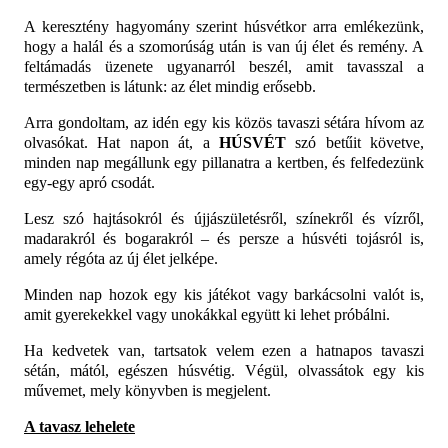
A keresztény hagyomány szerint húsvétkor arra emlékezünk,
hogy a halál és a szomorúság után is van új élet és remény. A
feltámadás üzenete ugyanarról beszél, amit tavasszal a
természetben is látunk: az élet mindig erősebb.
Arra gondoltam, az idén egy kis közös tavaszi sétára hívom az
olvasókat. Hat napon át, a
HÚSVÉT
szó betűit követve,
minden nap megállunk egy pillanatra a kertben, és felfedezünk
egy-egy apró csodát.
Lesz szó hajtásokról és újjászületésről, színekről és vízről,
madarakról és bogarakról – és persze a húsvéti tojásról is,
amely régóta az új élet jelképe.
Minden nap hozok egy kis játékot vagy barkácsolni valót is,
amit gyerekekkel vagy unokákkal együtt ki lehet próbálni.
Ha kedvetek van, tartsatok velem ezen a hatnapos tavaszi
sétán, mától, egészen húsvétig.
Végül, olvassátok egy kis
művemet, mely könyvben is megjelent.
A tavasz lehelete