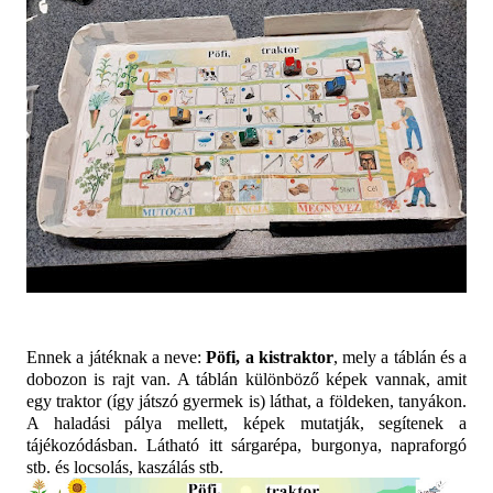
Ennek a játéknak a neve:
Pöfi, a kistraktor
, mely a táblán és a
dobozon is rajt van. A táblán különböző képek vannak, amit
egy traktor (így játszó gyermek is) láthat, a földeken, tanyákon.
A haladási pálya mellett, képek mutatják, segítenek a
tájékozódásban. Látható itt sárgarépa, burgonya, napraforgó
stb. és locsolás, kaszálás stb.