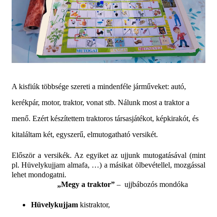
A kisfiúk többsége szereti a mindenféle járműveket: autó,
kerékpár, motor, traktor, vonat stb. Nálunk most a traktor a
menő. Ezért készítettem traktoros társasjátékot, képkirakót, és
kitaláltam két, egyszerű, elmutogatható versikét.
Először a versikék. Az egyiket az ujjunk mutogatásával (mint
pl. Hüvelykujjam almafa, …) a másikat ölbevétellel, mozgással
lehet mondogatni.
„Megy a traktor”
–
ujjbábozós mondóka
Hüvelykujjam
kistraktor,