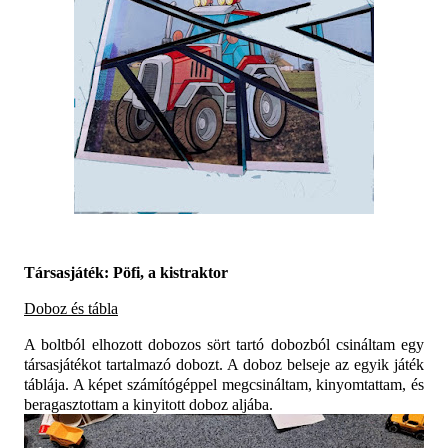
Társasjáték: Pöfi, a kistraktor
Doboz és tábla
A boltból elhozott dobozos sört tartó dobozból csináltam egy
társasjátékot tartalmazó dobozt. A doboz belseje az egyik játék
táblája. A képet számítógéppel megcsináltam, kinyomtattam, és
beragasztottam a kinyitott doboz aljába.