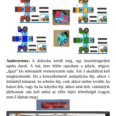
Autóverseny:
A dobozba került még, egy összehengerített
tapéta darab. A bal, üres felére rajzoltam a pályát, négyet.
„Igazi” kis teherautók versenyeznek rajta. Ám 3 akadállyal kell
megküzdeniük: Ha a keresztbemenő autópályára lép, akkor 1
dobásból kimarad, ha zebrára lép, csak akkor mehet tovább, ha
hatost dob, vagy ha ha kátyúba lép, akkor amit dob, valamelyik
játékosnak oda kell adnia az előre lépés lehetőségét (vagyis
nem ő léphati meg).