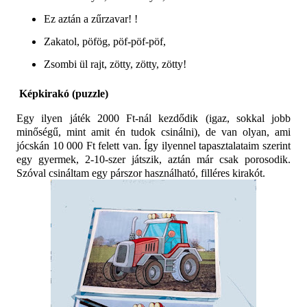
Ez aztán a zűrzavar! !
Zakatol, pöfög, pöf-pöf-pöf,
Zsombi ül rajt, zötty, zötty, zötty!
Képkirakó (puzzle)
Egy ilyen játék 2000 Ft-nál kezdődik (igaz, sokkal jobb
minőségű, mint amit én tudok csinálni), de van olyan, ami
jócskán 10 000 Ft felett van. Így ilyennel tapasztalataim szerint
egy gyermek, 2-10-szer játszik, aztán már csak porosodik.
Szóval csináltam egy párszor használható, filléres kirakót.