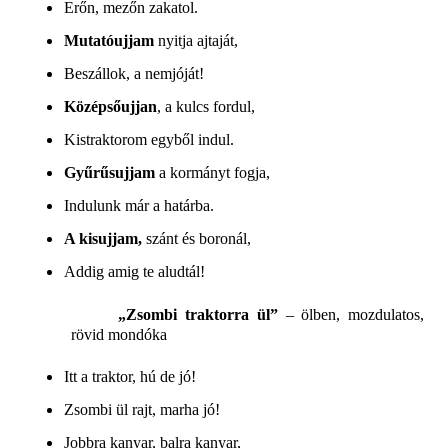
Erőn, mezőn zakatol.
Mutatóujjam
nyitja ajtaját,
Beszállok, a nemjóját!
Középsőujjan
, a kulcs fordul,
Kistraktorom egyből indul.
Gyűrűsujjam
a kormányt fogja,
Indulunk már a határba.
A kisujjam,
szánt és boronál,
Addig amig te aludtál!
„Zsombi traktorra ül”
– ölben, mozdulatos,
rövid mondóka
Itt a traktor, hú de jó!
Zsombi ül rajt, marha jó!
Jobbra kanyar, balra kanyar,