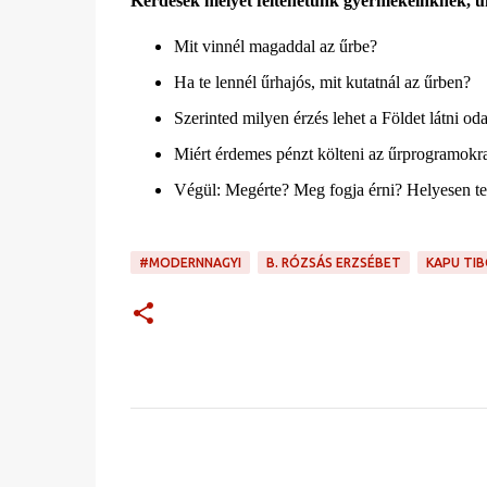
Kérdések melyet feltehetünk gyermekeinknek,
Mit vinnél magaddal az űrbe?
Ha te lennél űrhajós, mit kutatnál az űrben?
Szerinted milyen érzés lehet a Földet látni oda
Miért érdemes pénzt költeni az űrprogramokr
Végül: Megérte? Meg fogja érni? Helyesen te
#MODERNNAGYI
B. RÓZSÁS ERZSÉBET
KAPU TI
M
e