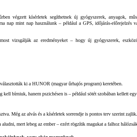
rben végzett kísérletek segíthetnek új gyógyszerek, anyagok, műs
t ma nap mint nap használunk – például a GPS, időjárás-előrejelzés 
ost vizsgálják az eredményeket – hogy új gyógyszerek, eszköz
 választották ki a HUNOR (magyar űrhajós program) keretében.
g kell bírniuk, hanem pszichésen is – például sötét szobában kellett eg
sztva.
Még az alvás és a kísérletek sorrendje is pontos terv szerint zajlik
 aludni, mert lebeg az ember – ezért rögzítik magukat a falhoz hálózsá