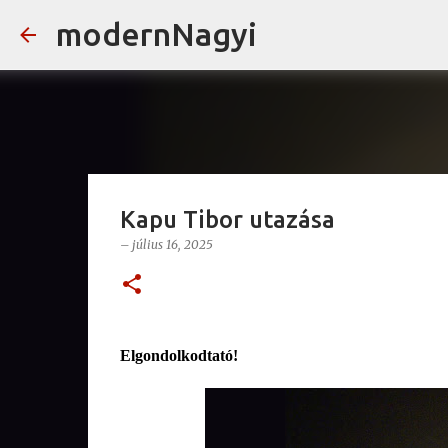
modernNagyi
Kapu Tibor utazása
–
július 16, 2025
Elgondolkodtató!