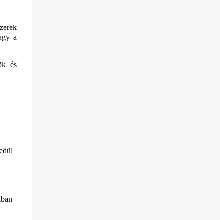
zerek
vagy a
ök és
yedül
.
kban