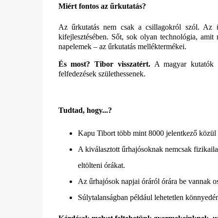
Miért fontos az űrkutatás?
Az űrkutatás nem csak a csillagokról szól. Az ű
kifejlesztésében. Sőt, sok olyan technológia, ami
napelemek – az űrkutatás melléktermékei.
És most?
Tibor visszatért.
A magyar kutatók m
felfedezések születhessenek.
Tudtad, hogy...?
Kapu Tibort több mint 8000 jelentkező közül
A kiválasztott űrhajósoknak nemcsak fizikaila
eltölteni órákat.
Az űrhajósok napjai óráról órára be vannak o
Súlytalanságban például lehetetlen könnyedén