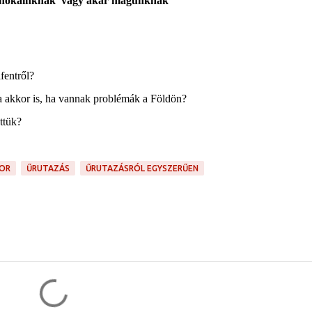
 unokáinknak
vagy akár magunknak
fentről?
a akkor is, ha vannak problémák a Földön?
ttük?
BOR
ŰRUTAZÁS
ŰRUTAZÁSRÓL EGYSZERŰEN