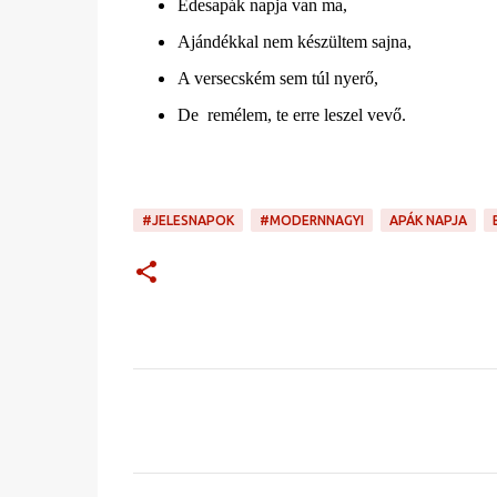
Édesapák napja van ma,
Ajándékkal nem készültem sajna,
A versecském sem túl nyerő,
De remélem, te erre leszel vevő.
#JELESNAPOK
#MODERNNAGYI
APÁK NAPJA
M
e
g