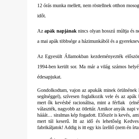
12 órás munka mellett, nem röstellnek otthon mosogat
időt.
Az
apák napjának
nincs olyan hosszú múltja és n
a mai apák többsége a házimunkából és a gyerekneve
Az Egyesült Államokban kezdeményezték először 
1994-ben került sor. Ma már a világ számos hel
édesapjukat.
Gondolkodtam, vajon az apukák minek örülnének leg
segítséggel), szívesen foglalkozik vele és az apá
mert ők kevésbé racionálisa, mint a férfiak
(eln
választék, nagyobb az ötlettár. Amikor anyák napi v
hááát… siralmas kép fogadott. Először is kevés, am
mert túl keserű. Itt az idő és lehetőség Kedve
fabrikáljatok! Addig is itt egy kis ízelítő (nem én írt