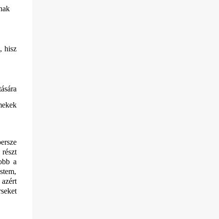
lnak
, hisz
ására
mekek
persze
 részt
obb a
estem,
 azért
seket