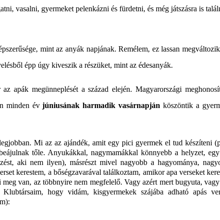
ni, vasalni, gyermeket pelenkázni és fürdetni, és még játszásra is talá
épszerűsége, mint az anyák napjának. Remélem, ez lassan megváltozik
lésből épp úgy kiveszik a részüket, mint az édesanyák.
az apák megünneplését a század elején. Magyarországi meghonosít
yén minden év
júniusának harmadik vasárnapján
köszöntik a gyer
jobban. Mi az az ajándék, amit egy pici gyermek el tud készíteni (
k beájulnak tőle. Anyukákkal, nagymamákkal könnyebb a helyzet, egy
ézést, aki nem ilyen), másrészt mivel nagyobb a hagyománya, nagy
erset kerestem, a bőségzavarával találkoztam, amikor apa verseket ker
i meg van, az többnyire nem megfelelő. Vagy azért mert bugyuta, vagy
s Klubtársaim, hogy vidám, kisgyermekek szájába adható apás ver
am):