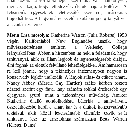
falai között. Lapról lapra tépeti szét diákjaival a tankönyvet,
mert azt akarja, hogy felfedezzék: életük maga a költészet. A
felismerés egyeseknek életreszóló szerelmet, másoknak
tragédiát hoz. A hagyománytisztelő iskolában pedig tanyát ver
a lázadás szelleme.
Mona Lisa mosolya:
Katherine Watson (Julia Roberts) 1953
végén Kaliforniából New Englandbe utazik, hogy
művészettörténetet tanítson a Wellesley College
leányiskolában. Abban a hiszemben lát neki a feladatnak, hogy
tanítványai, akik az állam legjobb és legtehetségesebb diákjai,
élni fognak az előttük felvillanó lehetőségekkel. Ám hamarosan
rá kell jönnie, hogy a tekintélyes intézményben nagyon is
konzervatív légkör uralkodik. A lányok stílus- és etikett tanára,
Nancy Abbey (Marcia Gay Harden) széles körben osztott
nézetei szerint egy fiatal lány számára sokkal értékesebb egy
eljegyzési gyűrű, mint a tudományos műveltség. Amikor
Katherine önálló gondolkodásra bátorítja a tanítványait,
összeütközésbe kerül a tanári kar és a diákok konzervatívabb
tagjaival, akik közül legelszántabb ellenfele egyik saját
tanítványa lesz, az arisztokrata származású Betty Warren
(Kirsten Dunst).