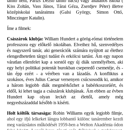
tanító néni, Párizs Dezső tanító bácsi) vagy általános iskola (
Kiss Zoltán, Vass János, Tárai Géza, Zserdjev Péter) illetve
középiskolai tanáraimra (Galsi György, Simon Ottó,
Minczinger Katalin).
Íme a filmek:
Császárok klubja:
William Hundert a görög-római történelem
professzora egy előkelő iskolában. Elveihez hű, szenvedélyes
és nagyszerű tanár, aki generációk számára nyújtott az élethez
elengedhetetlen tárgyi tudást és erkölcsi tartást. Ám egy napon
váratlan ellenfelet kap a sorstól egy új diák személyében, aki
egy helyi politikai potentát burokban cseperedő csemetéje, és -
tán épp ezért - a vérében van a lázadás. A konfliktus a
szokásos, éves Julius Caesar versenyen csúcsosodik ki, amikor
a három legjobb diák megmérkőzhet a babérkoszorúért, és
eldől, ki lehet tagja a császárok klubjának. Ám ebben az évben
Hundert kap olyan leckét az élettől, amely még
negyedszázaddal később is kísérti.
Holt költők társasága:
Robin Williams egyik legjobb filmje,
ahol egy ifjú lelkeket lángra lobbantó különc tanárember kezdi
meg varázslatos működését 1959-ben a Welton Akadémia ódon