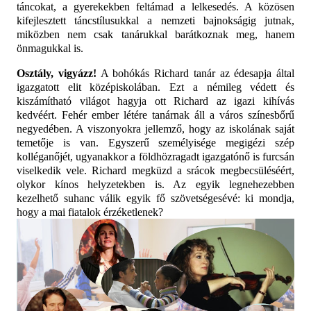
táncokat, a gyerekekben feltámad a lelkesedés. A közösen
kifejlesztett táncstílusukkal a nemzeti bajnokságig jutnak,
miközben nem csak tanárukkal barátkoznak meg, hanem
önmagukkal is.
Osztály, vigyázz!
A bohókás Richard tanár az édesapja által
igazgatott elit középiskolában. Ezt a némileg védett és
kiszámítható világot hagyja ott Richard az igazi kihívás
kedvéért. Fehér ember létére tanárnak áll a város színesbőrű
negyedében. A viszonyokra jellemző, hogy az iskolának saját
temetője is van. Egyszerű személyisége megigézi szép
kolléganőjét, ugyanakkor a földhözragadt igazgatónő is furcsán
viselkedik vele. Richard megküzd a srácok megbecsüléséért,
olykor kínos helyzetekben is. Az egyik legnehezebben
kezelhető suhanc válik egyik fő szövetségesévé: ki mondja,
hogy a mai fiatalok érzéketlenek?