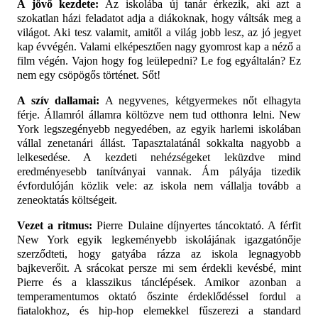
A jövő kezdete:
Az iskolába új tanár érkezik, aki azt a
szokatlan házi feladatot adja a diákoknak, hogy váltsák meg a
világot. Aki tesz valamit, amitől a világ jobb lesz, az jó jegyet
kap évvégén. Valami elképesztően nagy gyomrost kap a néző a
film végén. Vajon hogy fog leülepedni? Le fog egyáltalán? Ez
nem egy csöpögős történet. Sőt!
A szív dallamai:
A negyvenes, kétgyermekes nőt elhagyta
férje. Államról államra költözve nem tud otthonra lelni. New
York legszegényebb negyedében, az egyik harlemi iskolában
vállal zenetanári állást. Tapasztalatánál sokkalta nagyobb a
lelkesedése. A kezdeti nehézségeket leküzdve mind
eredményesebb tanítványai vannak. Ám pályája tizedik
évfordulóján közlik vele: az iskola nem vállalja tovább a
zeneoktatás költségeit.
Vezet a ritmus:
Pierre Dulaine díjnyertes táncoktató. A férfit
New York egyik legkeményebb iskolájának igazgatónője
szerződteti, hogy gatyába rázza az iskola legnagyobb
bajkeverőit. A srácokat persze mi sem érdekli kevésbé, mint
Pierre és a klasszikus tánclépések. Amikor azonban a
temperamentumos oktató őszinte érdeklődéssel fordul a
fiatalokhoz, és hip-hop elemekkel fűszerezi a standard