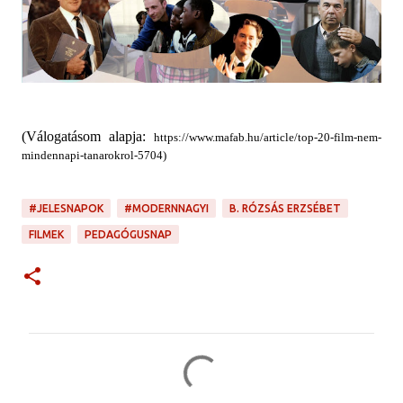
(Válogatásom alapja:
https://www.mafab.hu/article/top-20-film-nem-
mindennapi-tanarokrol-5704)
#JELESNAPOK
#MODERNNAGYI
B. RÓZSÁS ERZSÉBET
FILMEK
PEDAGÓGUSNAP
M
e