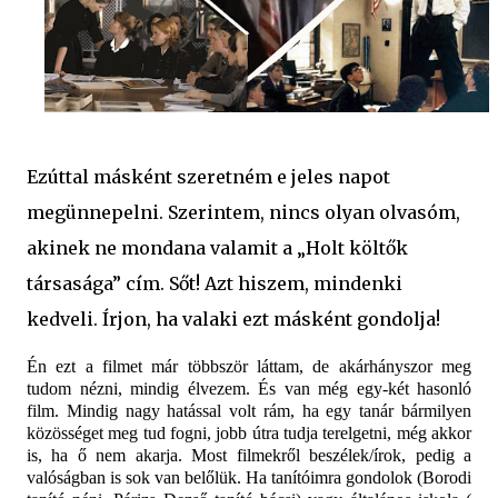
Ezúttal másként szeretném e jeles napot
megünnepelni. Szerintem, nincs olyan olvasóm,
akinek ne mondana valamit a „Holt költők
társasága” cím. Sőt! Azt hiszem, mindenki
kedveli. Írjon, ha valaki ezt másként gondolja!
Én ezt a filmet már többször láttam, de akárhányszor meg
tudom nézni, mindig élvezem. És van még egy-két hasonló
film. Mindig nagy hatással volt rám, ha egy tanár bármilyen
közösséget meg tud fogni, jobb útra tudja terelgetni, még akkor
is, ha ő nem akarja. Most filmekről beszélek/írok, pedig a
valóságban is sok van belőlük. Ha tanítóimra gondolok (Borodi