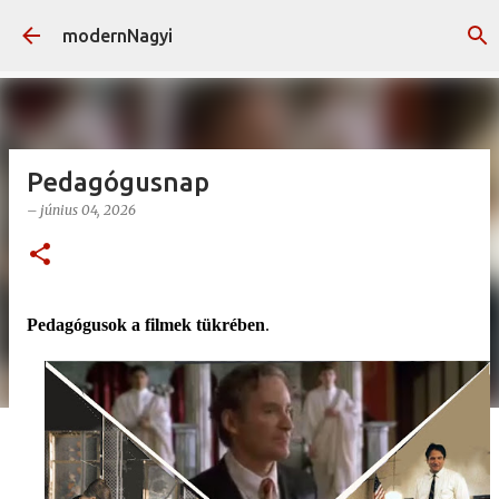
Ugrás a fő tartalomra
modernNagyi
Pedagógusnap
–
június 04, 2026
Pedagógusok a filmek tükrében
.