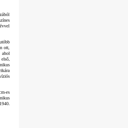
azából
színes
 évvel
utóbb
n ott,
, ahol
 első,
nikus
ikára
víziós
 cm-es
nikus
 1940.