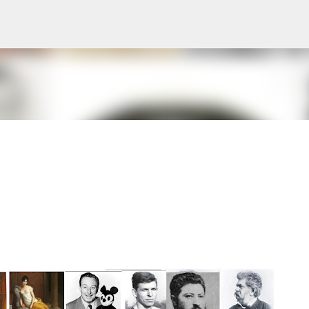
Ugrás a fő tartalomra