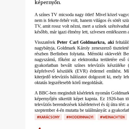
képernyőn.
A színes TV micsoda nagy ötlet! Mivel közel vagyo
nem is fekete-fehér volt, hanem világos és sötét s
TV, amit rossz volt nézni, mert a színek szétolvadt
később, már igazi élmény lett, szívesen emlékszem 
Visszatérek
Peter Carl Goldmarkra, aki
feltalál
nagybátyja, Goldmark Károly zeneszerző tiszteletér
részben Berlinben folytatta. Mérnöki oklevelét Be
nagyszámú, főként az elektronika területére eső ú
gyakorlatban bevált színes televíziós készüléke 
képfelvevő készülék (EVR) érdemel említést. Mű
kiterjedő televíziós hálózatot dolgozott ki, mely le
oktatás legszélesebb körű megoldását.
A BBC-ben megindult kísérletek nyomán Goldmark Pé
képernyőjén sikerült képet kapnia. Ez 1926-ban tö
televíziós berendezések kísérleteivel és új útra tért
szeptember 4-én mutatta be találmányát: a gyakorlatb
#KARÁCSONY
#MODERNNAGYI
#WEINACHTEN