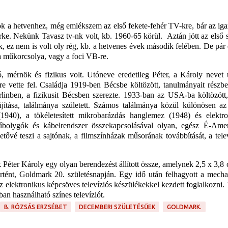
k a hetvenhez, még emlékszem az első fekete-fehér TV-kre, bár az ig
zürke. Nekünk Tavasz tv-nk volt, kb. 1960-65 körül.
Aztán jött az első 
ak, ez nem is volt oly rég, kb. a hetvenes évek második felében. De pár
a műkorcsolya, vagy a foci VB-re.
ó, mérnök és fizikus volt.
Utóneve eredetileg Péter, a Károly nevet 
e vette fel. Családja 1919-ben Bécsbe költözött, tanulmányait részbe
rlinben, a fizikusit Bécsben szerezte. 1933-ban az USA-ba költözött
jítása, találmánya született. Számos találmánya közül különösen az
(1940), a tökéletesített mikrobarázdás hanglemez (1948) és elektro
bolygók és kábelrendszer összekapcsolásával olyan, egész É-Amer
hetővé teszi a sajtónak, a filmszínházak műsorának továbbítását, a tele
ter Károly egy olyan berendezést állított össze, amelynek 2,5 x 3,8
rtént, Goldmark 20. születésnapján
.
Egy idő után felhagyott a mecha
: az elektronikus képcsöves televíziós készülékekkel kezdett foglalkozni.
an használható színes televíziót.
B. RÓZSÁS ERZSÉBET
DECEMBERI SZÜLETÉSŰEK
GOLDMARK.