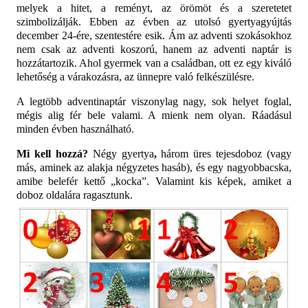
melyek a hitet, a reményt, az örömöt és a szeretetet
szimbolizálják. Ebben az évben az utolsó gyertyagyújtás
december 24-ére, szentestére esik. Ám az adventi szokásokhoz
nem csak az adventi koszorú, hanem az adventi naptár is
hozzátartozik. Ahol gyermek van a családban, ott ez egy kiváló
lehetőség a várakozásra, az ünnepre való felkészülésre.
A legtöbb adventinaptár viszonylag nagy, sok helyet foglal,
mégis alig fér bele valami. A mienk nem olyan. Ráadásul
minden évben használható.
Mi kell hozzá?
Négy gyertya
,
három üres tejesdoboz (vagy
más, aminek az alakja négyzetes hasáb), és egy nagyobbacska,
amibe belefér kettő „kocka”. Valamint kis képek, amiket a
doboz oldalára ragasztunk.