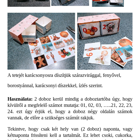
A tetejét karácsonyosra díszítjük szárazvirággal, fenyővel,
borostyánnal, karácsonyi díszekkel, ízlés szerint.
Használata:
2 doboz kerül mindig a doboztartóba úgy, hogy
kívülről a megfelelő számot mutatja: 01, 02, 03, …..21, 22, 23,
24. ezt úgy érjük el, hogy a doboz négy oldalán számok
vannak, de előre a szükséges számút rakjuk.
Tekintve, hogy csak két hely van (2 doboz) naponta, vagy
kétnaponta frissíteni kell a tartalmát. Ez lehet csoki, cukorka,