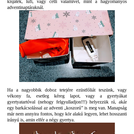
kisjáték, lufi, vagy cetli valamivel, mint a hagyományos
adventinaptáraknál.
Ha a nagyobbik doboz tetejére ezüstfóliát teszünk, vagy
vékony fa, esetleg kéreg lapot, vagy a gyertyákat
gyertyatartóval (nehogy felgyulladjon!!!) helyezzük rá, akár
egy barkácsolással az adventi „koszorú” is meg van. Manapság
már nem annyira fontos, hogy kör alakú legyen, lehet hosszanti
irányú is, amin elfér a négy gyertya.