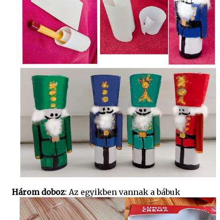
Három doboz
: Az egyikben vannak a bábuk