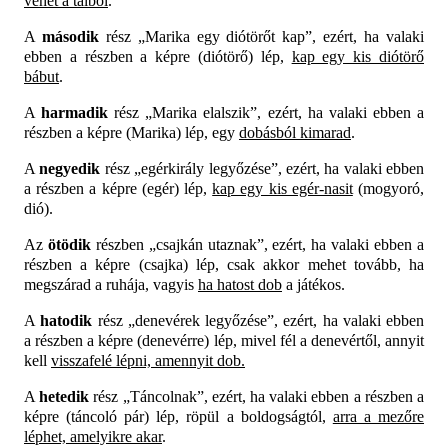
vehet a tálból
.
A
második
rész „Marika egy diótörőt kap”, ezért, ha valaki
ebben a részben a képre (diótörő) lép,
kap egy kis diótörő
bábut
.
A
harmadik
rész „Marika elalszik”, ezért, ha valaki ebben a
részben a képre (Marika) lép, egy
dobásból kimarad
.
A
negyedik
rész „egérkirály legyőzése”, ezért, ha valaki ebben
a részben a képre (egér) lép,
kap egy kis egér-nasit
(mogyoró,
dió).
Az
ötödik
részben „csajkán utaznak”, ezért, ha valaki ebben a
részben a képre (csajka) lép, csak akkor mehet tovább, ha
megszárad a ruhája, vagyis
ha hatost dob
a játékos.
A
hatodik
rész „denevérek legyőzése”, ezért, ha valaki ebben
a részben a képre (denevérre) lép, mivel fél a denevértől, annyit
kell
visszafelé lépni, amennyit dob.
A
hetedik
rész „Táncolnak”, ezért, ha valaki ebben a részben a
képre (táncoló pár) lép, röpül a boldogságtól,
arra a mezőre
léphet, amelyikre akar
.