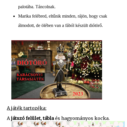
palotába. Táncolnak.
Marika felébred, eltűnik minden, rájön, hogy csak
álmodott, de ölében van a fából készült diótörő.
A játék tartozéka:
A
játszó felület, tábla
és hagyományos kocka.