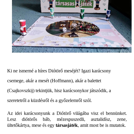
Ki ne ismerné a híres Diótörő meséjét? Igazi karácsony
csemege, akár a mesét (Hoffmann), akár a balettet
(Csajkovszkij) tekintjük, hisz karácsonykor játszódik, a
szeretetről a küzdésről és a győzelemről szól.
Az idei karácsonyunk a Diótörő világába visz el bennünket.
Lesz diótörős báb, mézespuszedli, asztalidísz, zene,
ültetőkártya, mese és egy
társasjáték
, amit most be is mutatok.