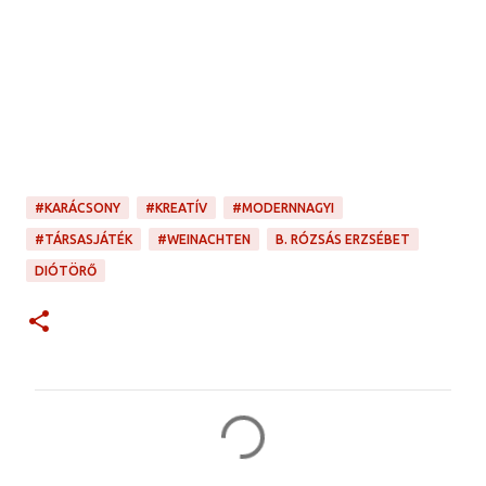
#KARÁCSONY
#KREATÍV
#MODERNNAGYI
#TÁRSASJÁTÉK
#WEINACHTEN
B. RÓZSÁS ERZSÉBET
DIÓTÖRŐ
M
e
g