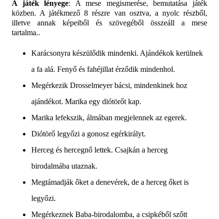
A játék lényege
: A mese megismerése, bemutatása játék
közben. A játékmező 8 részre van osztva, a nyolc részből,
illetve annak képeiből és szövegéből összeáll a mese
tartalma.
.
Karácsonyra készülődik mindenki. Ajándékok kerülnek
a fa alá. Fenyő és fahéjillat érződik mindenhol.
Megérkezik Drosselmeyer bácsi, mindenkinek hoz
ajándékot. Marika egy diótörőt kap.
Marika lefekszik, álmában megjelennek az egerek.
Diótörő legyőzi a gonosz egérkirályt.
Herceg és hercegnő lettek. Csajkán a herceg
birodalmába utaznak.
Megtámadják őket a denevérek, de a herceg őket is
legyőzi.
Megérkeznek Baba-birodalomba, a csipkéből szőtt