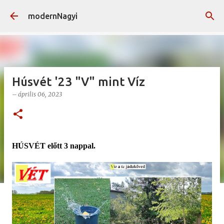
Ugrás a fő tartalomra
modernNagyi
Húsvét '23 "V" mint Víz
–
április 06, 2023
HÚSVÉT előtt 3 nappal.