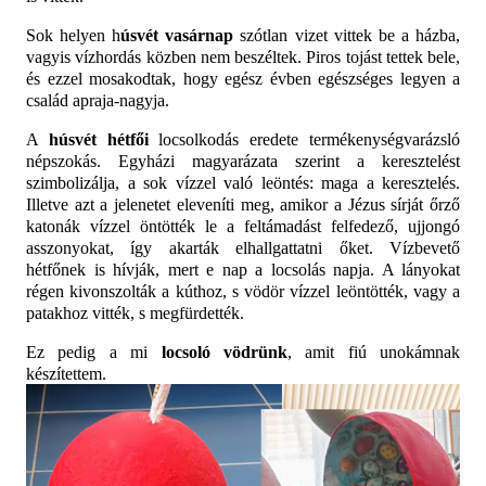
Sok helyen h
úsvét vasárnap
szótlan vizet vittek be a házba,
vagyis vízhordás közben nem beszéltek. Piros tojást tettek bele,
és ezzel mosakodtak, hogy egész évben egészséges legyen a
család apraja-nagyja.
A
húsvét hétfői
locsolkodás eredete termékenységvarázsló
népszokás. Egyházi magyarázata szerint a keresztelést
szimbolizálja, a sok vízzel való leöntés: maga a keresztelés.
Illetve azt a jelenetet eleveníti meg, amikor a Jézus
sírját őrző
katonák vízzel öntötték le a feltámadást felfedező, ujjongó
asszonyokat, így akarták elhallgattatni őket. Vízbevető
hétfőnek is hívják, mert e nap a locsolás napja. A lányokat
régen kivonszolták a kúthoz, s vödör vízzel leöntötték, vagy a
patakhoz vitték, s megfürdették.
Ez pedig a mi
locsoló vödrünk
, amit fiú unokámnak
készítettem.