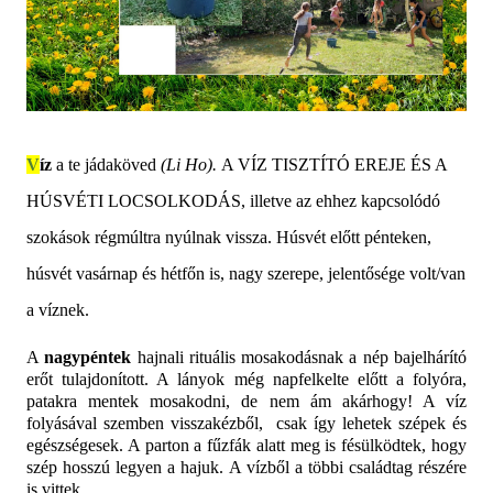
V
íz
a te jádaköved
(Li Ho).
A VÍZ TISZTÍTÓ EREJE ÉS A
HÚSVÉTI LOCSOLKODÁS, illetve az ehhez kapcsolódó
szokások régmúltra nyúlnak vissza. Húsvét előtt pénteken,
húsvét vasárnap és hétfőn is, nagy szerepe, jelentősége volt/van
a víznek.
A
nagypéntek
hajnali rituális mosakodásnak a nép bajelhárító
erőt tulajdonított. A lányok még napfelkelte előtt a folyóra,
patakra mentek mosakodni, de nem ám akárhogy! A víz
folyásával szemben visszakézből,
csak így lehetek szépek és
egészségesek. A parton a fűzfák alatt meg is fésülködtek, hogy
szép hosszú legyen a hajuk. A vízből a többi családtag részére
is vittek.