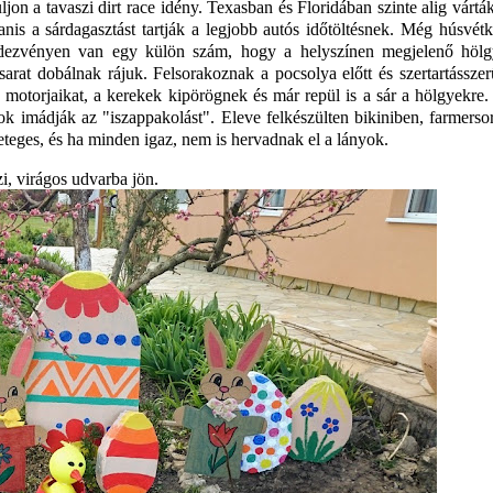
jon a tavaszi dirt race idény. Texasban és Floridában szinte alig vártá
nis a sárdagasztást tartják a legjobb autós időtöltésnek. Még húsvétk
ndezvényen van egy külön szám, hogy a helyszínen megjelenő hölg
sarat dobálnak rájuk. Felsorakoznak a pocsolya előtt és szertartássze
 a motorjaikat, a kerekek kipörögnek és már repül is a sár a hölgyekre
 imádják az "iszappakolást". Eleve felkészülten bikiniben, farmerso
eteges, és ha minden igaz, nem is hervadnak el a lányok.
zi, virágos udvarba jön.