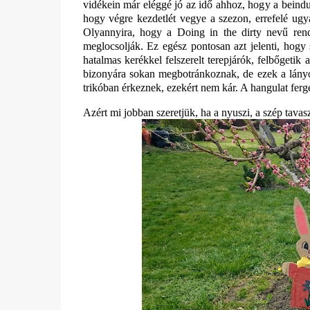
vidékein már eléggé jó az idő ahhoz, hogy a beindul
hogy végre kezdetlét vegye a szezon, errefelé ugya
Olyannyira, hogy a Doing in the dirty nevű re
meglocsolják. Ez egész pontosan azt jelenti, hogy 
hatalmas kerékkel felszerelt terepjárók, felbőgetik
bizonyára sokan megbotránkoznak, de ezek a lányok
trikóban érkeznek, ezekért nem kár. A hangulat ferg
Azért mi jobban szeretjük, ha a nyuszi, a szép tavas