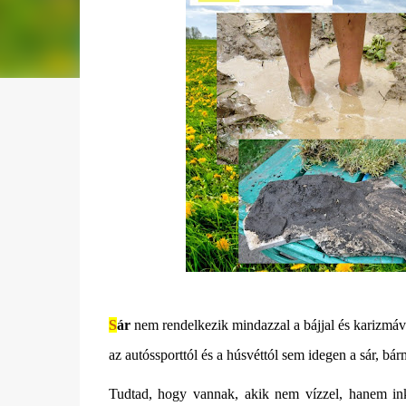
S
ár
nem rendelkezik mindazzal a bájjal és karizmáv
az autóssporttól és a húsvéttól sem idegen a sár, bá
Tudtad, hogy vannak, akik nem vízzel, hanem ink