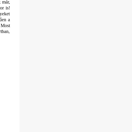
k már,
or is!
yeket
rűen a
. Most
rtban,