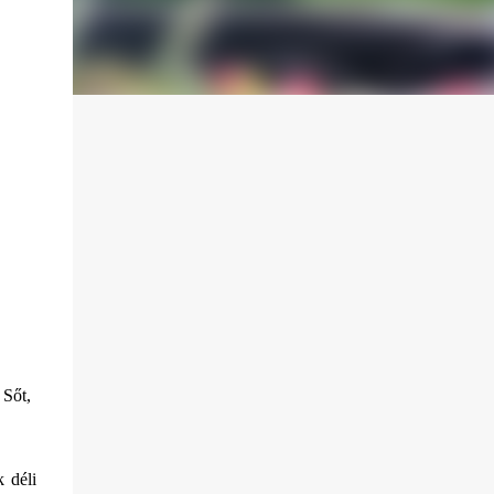
.
Sőt,
 déli