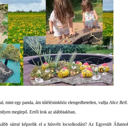
al, mint egy panda, ám túlélésünkhöz elengedhetetlen, vallja
Alice Bell
rmilyen meglepő. Erről írok az alábbiakban.
ább sárral képzelik el a húsvéti locsolkodást? Az Egyesült Államok