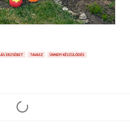
SÁS ERZSÉBET
TAVASZ
ÜNNEPI KÉSZÜLŐDÉS