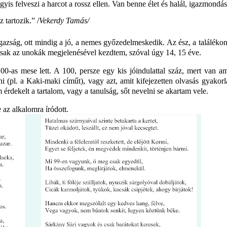
yis felveszi a harcot a rossz ellen. Van benne élet és halál, igazmondás
 tartozik.” /
Vekerdy Tamás/
gazság, ott mindig a jó, a nemes győzedelmeskedik. Az ész, a találéko
 csak az unokák megjelenésével kezdtem, szóval úgy 14, 15 éve.
-as mese lett. A 100, persze egy kis jóindulattal száz, mert van a
 (pl. a Kaki-maki címűt), vagy azt, amit kifejezetten olvasás gyakorl
 érdekelt a tartalom, vagy a tanulság, sőt nevelni se akartam vele.
 az alkalomra íródott.