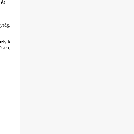
 és
nyság,
melyik
ására,