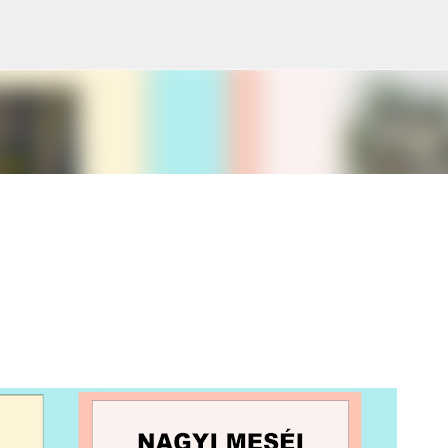
Ugrás a fő tartalomra