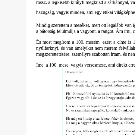
rossz, a legkisebb királyfi megküzd a sárkánnyal, vag
hazugság, vagyis minden, ami egy etikai világképhez
Mindig szerettem a meséket, mert ott legalább van i
a bátorság felülmúlja a vagyont, a rangot. Ám írni,
És most megírom a 100. mesém, ezért a címe is 100
nyúlfarknyi, és van amelyiket nem merem felvállalni
megszerettetésére, személyre szabottan írtam, és nem
Íme, a 100. mese, vagyis versesmese, ami direkt erre