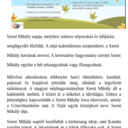
Szent Mihály napja, melyhez számos népszokás és időjárási
megfigyelés fűződik. A népi kalendárium szeptembert, a Szent
Mihály havának nevezi. A keresztény hagyomány
szerint Szent
Mihály egyike a hét arkangyalnak vagy főangyalnak.
Művészi alkotásokon többnyire harci öltözékben, karddal,
pajzzsal és kopjával jelenítik meg, lábánál a legyőzött
sárkánnyal. A magyar néphagyományban Szent Mihály áll a
haldoklók mellett, ő kíséri át a lelkeket a túlvilágra. Ehhez a
jelenséghez kapcsolódik a Szent Mihály lova elnevezés, amely
a Göncölszekérre utal. A Tejút egyik középkori neve Szent
Mihály útja.
Szent Mihály naptól kezdődött a kisfarsang ideje, ami Katalin
napjáig tartott. A lakodalmak és a bálok időszaka volt. A Szent