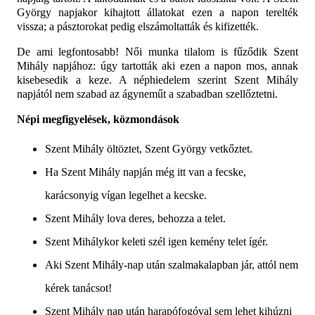
György napjakor kihajtott állatokat ezen a napon terelték
vissza; a pásztorokat pedig elszámoltatták és kifizették.
De ami legfontosabb! Női munka tilalom is fűződik Szent
Mihály napjához: úgy tartották aki ezen a napon mos, annak
kisebesedik a keze. A néphiedelem szerint Szent Mihály
napjától nem szabad az ágyneműt a szabadban szellőztetni.
Népi megfigyelések, közmondások
Szent Mihály öltöztet, Szent György vetkőztet.
Ha Szent Mihály napján még itt van a fecske,
karácsonyig vígan legelhet a kecske.
Szent Mihály lova deres, behozza a telet.
Szent Mihálykor keleti szél igen kemény telet ígér.
Aki Szent Mihály-nap után szalmakalapban jár, attól nem
kérek tanácsot!
Szent Mihály nap után harapófogóval sem lehet kihúzni