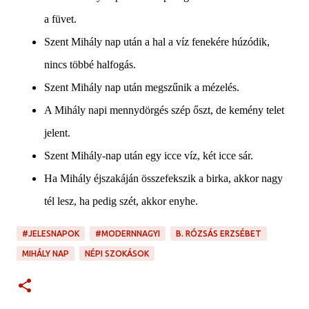
a füvet.
Szent Mihály nap után a hal a víz fenekére húzódik,
nincs többé halfogás.
Szent Mihály nap után megszűnik a mézelés.
A Mihály napi mennydörgés szép őszt, de kemény telet
jelent.
Szent Mihály-nap után egy icce víz, két icce sár.
Ha Mihály éjszakáján összefekszik a birka, akkor nagy
tél lesz, ha pedig szét, akkor enyhe.
#JELESNAPOK
#MODERNNAGYI
B. RÓZSÁS ERZSÉBET
MIHÁLY NAP
NÉPI SZOKÁSOK