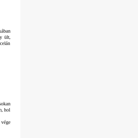
kában
y ült,
rcelán
 sokan
m, hol
 vége