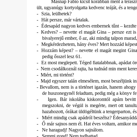
Másnap Fabio kicsit korábban ment a teraszra
ült, ugyanúgy kortyolgatta kedvenc teáját, és a tenge
-
Szia, leülhetek?
-
Hát persze, már vártalak.
-
Édesapád nagyon kedves embernek tűnt – kezdte a
-
Kedves? – nevette el magát Gina – persze ezt i
bivalyerejű ember, ő az, aki mindig talpon mara
-
Megkérdezhetem, hány éves? Mert hozzád képest, 
-
Hozzám képest? – nevette el magát megint Gina
pedig ősszel lesz 61.
-
Ez most meglepett. Téged fiatalabbnak, apádat 
-
Nem csodálkoznál rajta, ha tudnád min ment keres
-
Miért, mi történt?
-
Majd egyszer talán elmesélem, most beszéljünk ink
-
Bevallom, nem is a történet igazán, hanem ahogy a
de huszonegynél feladtam, pedig még a könyv felén
-
Igen. Bár iskolába kiskoromtól apám bevit
megszokni, de végül is megérte, mert ott tanu
hazahozott, órákat üldögéltünk a tengerparton, és
-
Miért mindig csak apádról beszélsz? Édesanyádd
-
Ő már sajnos nem él. Hat éves voltam, amikor me
-
Ne haragudj! Nagyon sajnálom.
-
Semmi gond! Nem tudhattad.