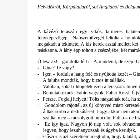
Felvidékről, Kárpátaljáról, sőt Angliából és Belgiu
A kávézó teraszán egy zakós, farmeres fiatalem
fényképezőgép.
Napszemüvegét feltolta a homlokár
megakadt a tekintete. A kis kerek asztal mellett két
teáskanna. A lány épp töltött a csészéjébe, két marok
Ő lesz az! – gondolta férfi – A-mindenit, de szép! 
-
Gina? Te vagy?
-
Igen – fordult a hang felé és nyújtotta kezét – G
-
A faluba mondták, hogy biztos itt talállak.
-
Valóban, sokat üldögélek ezen a teraszon. Innen 
-
Bemutatkoznék. Fabio vagyok, Fabio Rossi. Újság
-
Persze. Foglalj helyett! Tölts magadnak teát, ha s
-
Gondolom rájöttél, az új könyved miatt kereste
álltak sorba a dedikálásért, hogy akkor nem aka
szálltál meg – mosolygott huncutul Fabio – de bizt
-
Ez így igaz. Nagyon jó nap volt, sok olvasómm
legyen, hogy lezuhanyozzak és ágyba kerüljek.
-
Először is azt szeretném megtudni, hogy kitalált, 