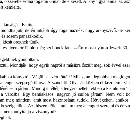
, ő szerette volna fogadni Ginát, de elkésett. A lány ugyanannál az asz
rt kémlelte.
 társalgást Fabio.
s mondhatjuk, de én inkább úgy fogalmaznék, hogy aranyszívű, de ke
d, és sosem panaszkodik.
kicsit öregnek tűnik.
, és ilyenkor Fabio még szebbnek látta – Én most nyáron leszek 30,
öregebbnek gondoltam.
ztül. Mondják, hogy egyik napról a másikra őszült meg, sok évvel ezel
ább a könyvről. Végül is, azért jöttél?! Mi az, ami legjobban megfogot
 tenger szépségéről írsz. A színeiről. Olvasás közben el kezdtem szám
él sem jártam. Mindig itt éltél, a tenger mellett, ebben a kisfaluban?
t a városba. Egy bentlakásos, nagyon jó suliba jártam. Nem volt k
ltam meg mindent, amit most hasznosítani tudok. Hétvégeken, amikor
 beszélgettünk. Azt hiszem tőle tanultam meg a tengert szeretni és érezn
al nem annyira jó a viszonyod?
ghalt.