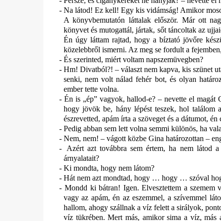
-
Persze, és cigánykereket ne hányjak? – nevette el 
-
Na látod! Ez kell! Egy kis vidámság! Amikor moso
A könyvbemutatón láttalak először. Már ott nag
könyvet és mutogattál, jártak, sőt táncoltak az uj
Én úgy láttam rajtad, hogy a bíztató jövőre kész
közelebbről ismerni. Az meg se fordult a fejemben
-
És szerinted, miért voltam napszemüvegben?
-
Hm! Divatból?! – választ nem kapva, kis szünet utá
senki, nem volt nálad fehér bot, és olyan határoz
ember tette volna.
-
Én is „ép” vagyok, hallod-e? – nevette el magát 
hogy jövök be, hány lépést teszek, hol találom a
észrevetted, apám írta a szöveget és a dátumot, én 
-
Pedig abban sem lett volna semmi különös, ha vala
-
Nem, nem! – vágott közbe Gina határozottan – en
-
Azért azt továbbra sem értem, ha nem látod a 
árnyalatait?
-
Ki mondta, hogy nem látom?
-
Hát nem azt mondtad, hogy … hogy … szóval h
-
Mondd ki bátran! Igen. Elvesztettem a szemem vil
vagy az apám, én az eszemmel, a szívemmel látok. 
hallom, ahogy szállnak a víz felett a sirályok, po
víz tükrében. Mert más, amikor sima a víz, más a