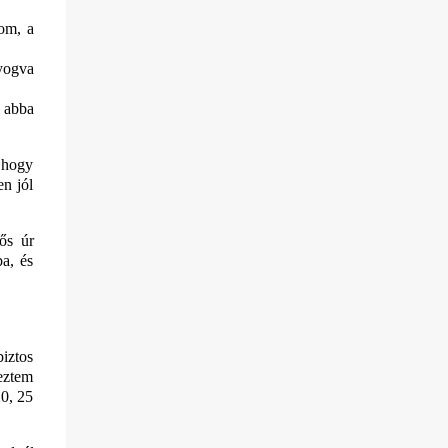
tom, a
lyogva
 abba
, hogy
en jól
ős úr
ba, és
iztos
reztem
20, 25