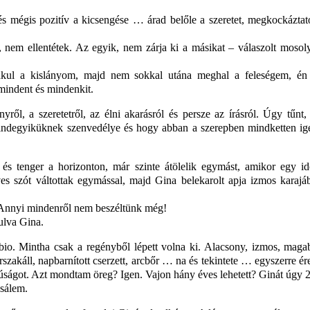
és mégis pozitív a kicsengése … árad belőle a szeretet, megkockázta
t, nem ellentétek. Az egyik, nem zárja ki a másikat – válaszolt moso
ul a kislányom, majd nem sokkal utána meghal a feleségem, én
mindent és mindenkit.
ről, a szeretetről, az élni akarásról és persze az írásról. Úgy tűnt
 mindegyiküknek szenvedélye és hogy abban a szerepben mindketten ig
 és tenger a horizonton, már szinte átölelik egymást, amikor egy id
ves szót váltottak egymással, majd Gina belekarolt apja izmos karajá
 – Annyi mindenről nem beszéltünk még!
dulva Gina.
io. Mintha csak a regényből lépett volna ki. Alacsony, izmos, magab
örszakáll, napbarnított cserzett, arcbőr … na és tekintete … egyszerre é
úságot. Azt mondtam öreg? Igen. Vajon hány éves lehetett? Ginát úgy 
sálem.