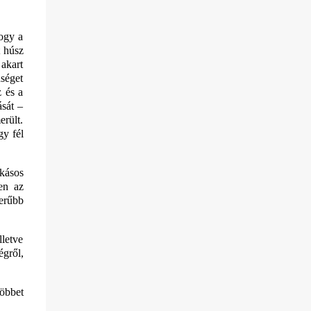
hogy a
t húsz
 akart
dséget
z és a
ását –
erült.
gy fél
akásos
ben az
erűbb
lletve
égről,
többet