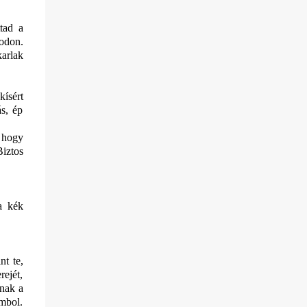
tad a
codon.
karlak
kísért
ás, ép
, hogy
Biztos
a kék
nt te,
rejét,
dnak a
ombol.