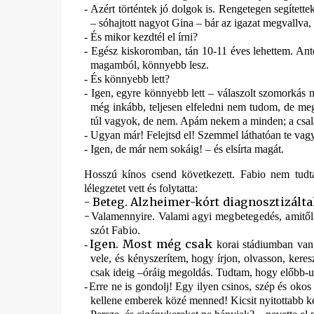
-
Azért történtek jó dolgok is. Rengetegen segítet
– sóhajtott nagyot Gina – bár az igazat megvallva,
-
És mikor kezdtél el írni?
-
Egész kiskoromban, tán 10-11 éves lehettem. Anto
magamból, könnyebb lesz.
-
És könnyebb lett?
-
Igen, egyre könnyebb lett – válaszolt szomorkás m
még inkább, teljesen elfeledni nem tudom, de meg
túl vagyok, de nem. Apám nekem a minden; a család,
-
Ugyan már! Felejtsd el! Szemmel láthatóan te vagy
-
Igen, de már nem sokáig! – és elsírta magát.
Hosszú kínos csend következett. Fabio nem tudt
lélegzetet vett és folytatta:
-
Beteg. Alzheimer-kórt diagnosztizálta
-
Valamennyire. Valami
agyi megbetegedés, amitől 
szót Fabio.
Igen. Most még csak
-
korai stádiumban van
vele, és kényszerítem, hogy írjon, olvasson, keresz
csak ideig –óráig megoldás. Tudtam, hogy előbb-
-
Erre ne is gondolj! Egy ilyen csinos, szép és oko
kellene emberek közé menned! Kicsit nyitottabb kel