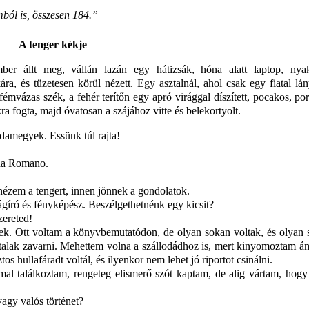
mból is, összesen 184.”
A tenger kékje
ber állt meg, vállán lazán egy hátizsák, hóna alatt laptop, nya
a, és tüzetesen körül nézett. Egy asztalnál, ahol csak egy fiatal lán
 fémvázas szék, a fehér terítőn egy apró virággal díszített, pocakos, po
ra fogta, majd óvatosan a szájához vitte és belekortyolt.
Odamegyek. Essünk túl rajta!
ina Romano.
nézem a tengert, innen jönnek a gondolatok.
író és fényképész. Beszélgethetnénk egy kicsit?
zereted!
lek. Ott voltam a könyvbemutatódon, de olyan sokan voltak, és olyan
rtalak zavarni. Mehettem volna a szállodádhoz is, mert kinyomoztam á
os hullafáradt voltál, és ilyenkor nem lehet jó riportot csinálni.
al találkoztam, rengeteg elismerő szót kaptam, de alig vártam, hogy
vagy valós történet?