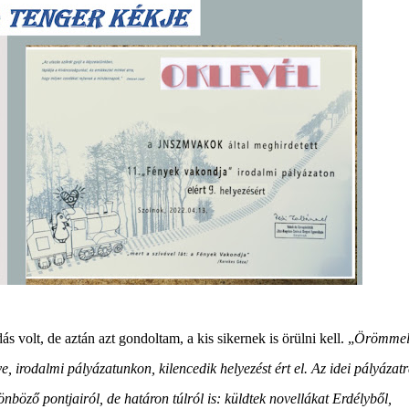
 volt, de aztán azt gondoltam, a kis sikernek is örülni kell. „
Örömme
, irodalmi pályázatunkon, kilencedik helyezést ért el. Az idei pályázat
böző pontjairól, de határon túlról is: küldtek novellákat Erdélyből,