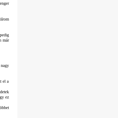
tenger
kiírom
 pedig
n már
 nagy
t el a
edetek
ogy ez
Többet