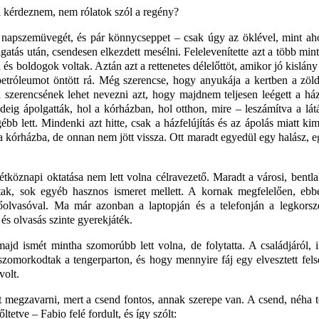
 kérdeznem, nem rólatok szól a regény?
te a napszemüvegét, és pár könnycseppet – csak úgy az öklével, mint a
gatás után, csendesen elkezdett mesélni. Felelevenítette azt a több min
d és boldogok voltak. Aztán azt a rettenetes délelőttöt, amikor jó kislány
 petróleumot öntött rá. Még szerencse, hogy anyukája a kertben a zöl
a szerencsének lehet nevezni azt, hogy majdnem teljesen leégett a há
deig ápolgatták, hol a kórházban, hol otthon, mire – leszámítva a lát
bb lett. Mindenki azt hitte, csak a házfelújítás és az ápolás miatt kim
a kórházba, de onnan nem jött vissza. Ott maradt egyedül egy halász, e
hétköznapi oktatása nem lett volna célravezető. Maradt a városi, bentl
ítottak, sok egyéb hasznos ismeret mellett. A kornak megfelelően, eb
yőolvasóval. Ma már azonban a laptopján és a telefonján a legkorsz
 és olvasás szinte gyerekjáték.
 majd ismét mintha szomorúbb lett volna, de folytatta. A családjáról, i
szomorkodtak a tengerparton, és hogy mennyire fáj egy elvesztett fels
volt.
t megzavarni, mert a csend fontos, annak szerepe van. A csend, néha 
etve – Fabio felé fordult, és így szólt: