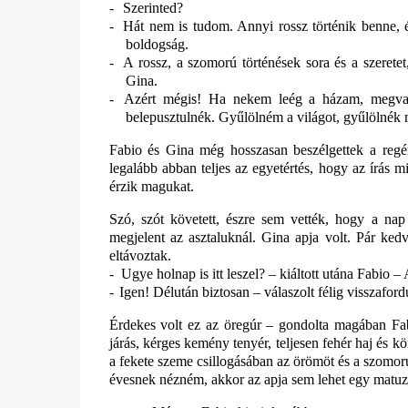
-
Szerinted?
-
Hát nem is tudom. Annyi rossz történik benne, 
boldogság.
-
A rossz, a szomorú történések sora és a szerete
Gina.
-
Azért mégis! Ha nekem leég a házam, megvak
belepusztulnék. Gyűlölném a világot, gyűlölnék 
Fabio és Gina még hosszasan beszélgettek a regény
legalább abban teljes az egyetértés, hogy az írás
érzik magukat.
Szó, szót követett, észre sem vették, hogy a nap
megjelent az asztaluknál. Gina apja volt. Pár ked
eltávoztak.
-
Ugye holnap is itt leszel? – kiáltott utána Fabio
-
Igen! Délután biztosan – válaszolt félig visszafor
Érdekes volt ez az öregúr – gondolta magában Fab
járás, kérges kemény tenyér, teljesen fehér haj és k
a fekete szeme csillogásában az örömöt és a szomor
évesnek nézném, akkor az apja sem lehet egy matuz