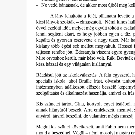
-
Ne vedd bántásnak, de akkor most újból meg kell
A lány lehajtotta a fejét, pillanatra levet
kicsi lányok szokták – elmaszatolt.
Némi kínos hall
évvel ezelőtti időt, melyet még együtt töltött a csalá
lenni, segíteni akart, és hogy jobban égjen a tűz,
kapálta és gyorsan észrevette a nagy tüzet. Már h
kislány több égési seb mellett megvakult. Hosszú i
teljesen rendbe jött. Édesanyja viszont egyre gyengé
Mire orvoshoz került, már késő volt. Rák. Bevitték 
kész házzal és egy világtalan kislánnyal.
Ráadásul jött az iskolaválasztás. A falu egyszerű, 
speciális iskola, ahol Braille írást, olvasást tan
intézményben találkozott először beszélő képern
szolgáltatást és alkalmazást használja, amivel az írás
Kis szünetet tartott Gina, kortyolt egyet teájából,
annak hiányáról beszélt. Arra emlékezett, mennyit 
anyáról, társról beszélni, de valamiért mégis muszáj 
Megint kis szünet következett, amit Fabio nem mer
mond a beszédnél. Végül – némi mosolyt magára erőlt