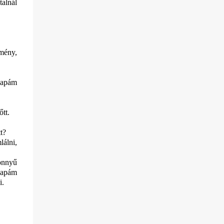
talnál
mény,
 apám
őtt.
t?
lálni,
önnyű
 apám
i.