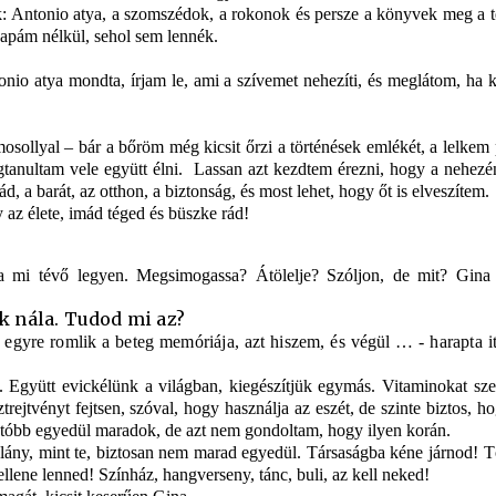
tek: Antonio atya, a szomszédok, a rokonok és persze a könyvek meg a 
 apám nélkül, sehol sem lennék.
nio atya mondta, írjam le, ami a szívemet nehezíti, és meglátom, ha 
osollyal – bár a bőröm még kicsit őrzi a történések emlékét, a lelkem
tanultam vele együtt élni.
Lassan azt kezdtem érezni, hogy a nehezé
 a barát, az otthon, a biztonság, és most lehet, hogy őt is elveszítem.
 az élete, imád téged és büszke rád!
a mi tévő legyen. Megsimogassa? Átölelje? Szóljon, de mit? Gina
k nála. Tudod mi az?
egyre romlik a beteg memóriája, azt hiszem, és végül … - harapta it
. Együtt evickélünk a világban, kiegészítjük egymás. Vitaminokat sz
trejtvényt fejtsen, szóval, hogy használja az eszét, de szinte biztos, h
utóbb egyedül maradok, de azt nem gondoltam, hogy ilyen korán.
s lány, mint te, biztosan nem marad egyedül. Társaságba kéne járnod! 
lene lenned! Színház, hangverseny, tánc, buli, az kell neked!