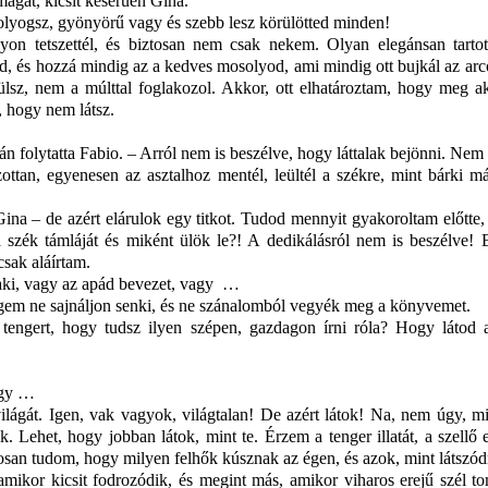
magát, kicsit keserűen Gina.
lyogsz, gyönyörű vagy és szebb lesz körülötted minden!
yon tetszettél, és biztosan nem csak nekem. Olyan elegánsan tartot
jaid, és hozzá mindig az a kedves mosolyod, ami mindig ott bujkál az ar
ülsz, nem a múlttal foglakozol. Akkor, ott elhatároztam, hogy meg a
, hogy nem látsz.
n folytatta Fabio. – Arról nem is beszélve, hogy láttalak bejönni. Nem 
ottan, egyenesen az asztalhoz mentél, leültél a székre, mint bárki m
Gina – de azért elárulok egy titkot. Tudod mennyit gyakoroltam előtte
 szék támláját és miként ülök le?! A dedikálásról nem is beszélve! 
csak aláírtam.
ki, vagy az apád bevezet, vagy
…
gem ne sajnáljon senki, és ne szánalomból vegyék meg a könyvemet.
tengert, hogy tudsz ilyen szépen, gazdagon írni róla? Hogy látod 
ogy …
ágát. Igen, vak vagyok, világtalan! De azért látok! Na, nem úgy, mi
Lehet, hogy jobban látok, mint te. Érzem a tenger illatát, a szellő e
ntosan tudom, hogy milyen felhők kúsznak az égen, és azok, mint látszó
mikor kicsit fodrozódik, és megint más, amikor viharos erejű szél t