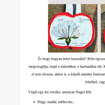
És hogy hogyan lehet használni? Rém egyszer
megvizsgálja, majd a másodikat, a harmadikat stb. 
el sem olvassa, akkor is, a képről minden fontosa
felnőttel, v
Végül egy kis versike, amolyan Nagyi féle:
Rügy, madár, méhecske,