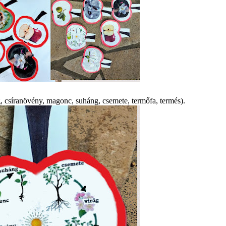
, csíranövény, magonc, suháng, csemete, termőfa, termés).