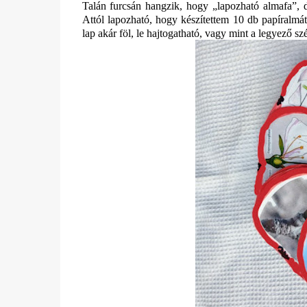
Talán furcsán hangzik, hogy „lapozható almafa”, de
Attól lapozható, hogy készítettem 10 db papíralmá
lap akár föl, le hajtogatható, vagy mint a legyező sz