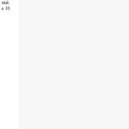
 utal.
l a 10