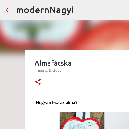
modernNagyi
Almafácska
–
május 11, 2022
Hogyan lesz az alma?