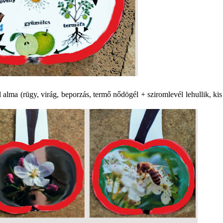
alma (rügy, virág, beporzás, termő nődögél + sziromlevél lehullik, kis