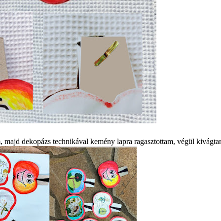
ltam, majd dekopázs technikával kemény lapra ragasztottam, végül kivágt