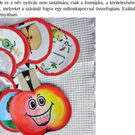
 ez a név nyilván nem tartalmára, csak a formájára, a kivitelezésére
t, melyeket a száránál fogva egy miltonkapoccsal összefogtam. Ezálta
étnyitható.