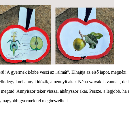
ű! A gyermek kézbe veszi az „almát”. Elhajtja az első lapot, megnézi,
Mindegyiknél annyit időzik, amennyit akar. Néha szavak is vannak, de h
t megtud. Annyiszor teker vissza, ahányszor akar. Persze, a legjobb, ha 
agy nagyobb gyermekkel megbeszélheti.