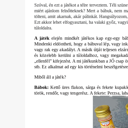
Szóval, én ezt a játékot a télre terveztem. Téli szün
miért ajánlom felnőtteknek? Mert a bábuk, nem más
tölteni, amit akarnak, akár pálinkát. Hangsúlyozom,
Ezt akkor lehet elfogyasztani, ha valaki győz, vagyi
túloldalra.
A játék
elején mindkét játékos kap egy-egy bábu
Mindenki eldöntheti, hogy a bábuval lép, vagy inkáb
vagy rak egy akadályt. A másik útját teljesen elzár
és közelebb kerülni a túloldalhoz, vagy megakadá
„ellenfél” kifejezést. A mi játékunkban a JÓ csa
stb. Ez alkalmat ad egy kis történelmi beszélgetésre
Miből áll a játék?
Bábok:
Kettő üres flakon, sárga és fekete kupakkal
török, rendőr, vagy tengerész. A fekete: Perzsa, la