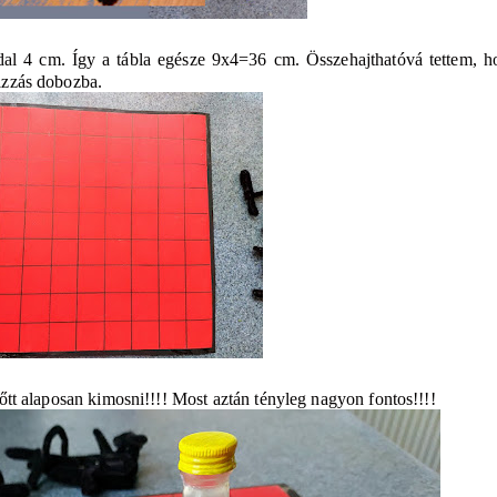
ldal 4 cm. Így a tábla egésze 9x4=36 cm. Összehajthatóvá tettem, h
pizzás dobozba.
előtt alaposan kimosni!!!! Most aztán tényleg nagyon fontos!!!!