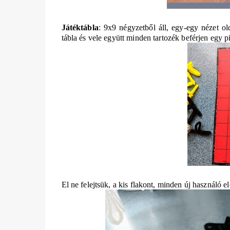
Játéktábla
: 9x9 négyzetből áll, egy-egy nézet o
tábla és vele együtt minden tartozék beférjen egy 
El ne felejtsük, a kis flakont, minden új használó 