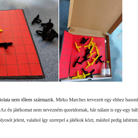
ndolata nem tőlem származik.
Mirko Marches tervezett egy ehhez hasonl
le. Az én játékomat nem nevezném quoridornak, bár nálam is egy-egy bá
lyosót jelent, valahol így szerepel a játékok közt, máshol pedig labirint