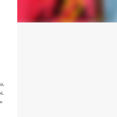
ót,
bú,
us