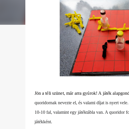
Jön a téli szünet, már arra gyúrok! A játék alapgo
quoridornak nevezte el, és valami díjat is nyert ve
10-10 fal, valamint egy játéktábla van. A quoridor fo
játékként.