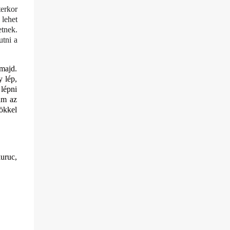
terkor
 lehet
etnek.
utni a
majd.
y lép,
 lépni
am az
ökkel
kuruc,