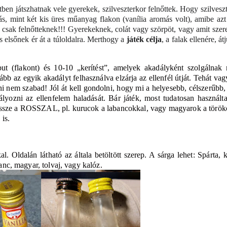
etben játszhatnak vele gyerekek, szilveszterkor felnőttek. Hogy szilvesz
, mint két kis üres műanyag flakon (vanília aromás volt), amibe azt
 csak felnőtteknek!!! Gyerekeknek, colát vagy szörpöt, vagy amit szer
s elsőnek ér át a túloldalra. Merthogy a
játék célja
, a falak ellenére, átj
t (flakont) és 10-10 „kerítést”, amelyek akadályként szolgálnak 
b az egyik akadályt felhasználva elzárja az ellenfél útját. Tehát vag
ni nem szabad! Jól át kell gondolni, hogy mi a helyesebb, célszerűbb,
lyozni az ellenfelem haladását. Bár játék, most tudatosan használt
p össze a ROSSZAL, pl. kurucok a labancokkal, vagy magyarok a török
 is.
. Oldalán látható az általa betöltött szerep. A sárga lehet: Spárta, 
banc, magyar, tolvaj, vagy kalóz.