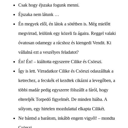
Csak hogy éjszaka fogunk menni.
Éjszaka nem látunk …
Én megyek elől, én látok a sötétben is. Még mielőtt
megvirrad, leülünk egy közeli fa ágaira. Reggel valaki
óvatosan odamegy a rácshoz és kiengedi Vendit. Ki
vállalná ezt a veszélyes feladatot?
Én! Én! – kiáltotta egyszerre Cilike és Csörszi.
Így is lett. Virradatkor Cilike és Csörszi odaszálltak a
ketrechez, a fecskék el kezdtek cikázni a levegőben, a
többi madár pedig egyszerre fölszállt a fáról, hogy
eltereljék Torpedó figyelmét. De minden hiába. A
sólyom, egy hirtelen mozdulattal elkapta Cilikét.
Ne bántsd a barátom, inkább engem vigyél! – mondta
Csörszi