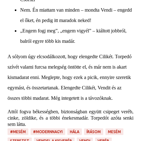
Nem. Én miattam van minden – mondta Vendi – engedd
el őket, én pedig itt maradok neked!
„Engem fogj meg”, „engem vigyél” – kiáltott jobbról,
balról egyre több kis madár.
A sólyom úgy elcsodálkozott, hogy elengedte Cilikét. Torpedó
szívét valami furcsa melegség öntötte el, és már nem is akart
kismadarat enni. Meglepte, hogy ezek a picik, ennyire szeretik
egymást, és összetartanak. Elengedte Cilikét, Vendit és az
összes többi madarat. Még integetett is a távozóknak.
Attól fogva békességben, biztonságban együtt csipeget veréb,
cinke, zöldike, és a többi énekesmadár. Torpedót azóta senki
sem látta.
#MESÉM
#MODERNNAGYI
HÁLA
ÍRÁSOM
MESÉM
SZERETET
VENDEL A KISVERÉB
VENDI
VERÉB