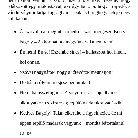
nem hallott semmit. Csak Cilike, a kiscinke, mesélte, hogy
találkozott egy mókuskával, aki úgy hallotta, hogy Torpedó, a
vándorsólyom tartja fogságban a sziklás Öreghegy tetején egy
kalitkában.
Á, szóval már megint Torpedó – szólt mérgesen Bölcs
bagoly – Akkor hát odamegyünk valamennyien!
Én nem! Én se! Eszembe sincs! – hallatszott hol innen,
hol onnan.
Szóval hagynátok, hogy a jótevőtök meghaljon?
De hát a sólyom megesz bennünket!
Nem, ha összefogunk! A sólyom csak
hajnalban és
alkonyatkor, és kizárólag repülő
madarakra vadászik.
Kedves Bagoly! Talán elkerülte a figyelmedet, de mi
éppen repülő madarak vagyunk – mondta bátortalanul
Cilike.