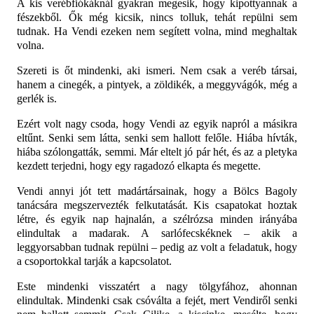
A kis verébfiókáknál gyakran megesik, hogy kipottyannak a
fészekből. Ők még kicsik, nincs tolluk, tehát repülni sem
tudnak. Ha Vendi ezeken nem segített volna, mind meghaltak
volna.
Szereti is őt mindenki, aki ismeri. Nem csak a veréb társai,
hanem a cinegék, a pintyek, a zöldikék, a meggyvágók, még a
gerlék is.
Ezért volt nagy csoda, hogy Vendi az egyik napról a másikra
eltűnt. Senki sem látta, senki sem hallott felőle. Hiába hívták,
hiába szólongatták, semmi. Már eltelt jó pár hét, és az a pletyka
kezdett terjedni, hogy egy ragadozó elkapta és megette.
Vendi annyi jót tett madártársainak, hogy a Bölcs Bagoly
tanácsára megszervezték felkutatását. Kis csapatokat hoztak
létre, és egyik nap hajnalán, a szélrózsa minden irányába
elindultak a madarak. A sarlófecskéknek – akik a
leggyorsabban tudnak repülni – pedig az volt a feladatuk, hogy
a csoportokkal tarják a kapcsolatot.
Este mindenki visszatért a nagy tölgyfához, ahonnan
elindultak. Mindenki csak csóválta a fejét, mert Vendiről senki