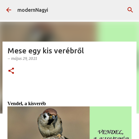
Ugrás a fő tartalomra
modernNagyi
Mese egy kis verébről
–
május 29, 2021
Vendel, a kisveréb