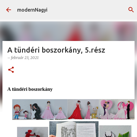
Ugrás a fő tartalomra
modernNagyi
A tündéri boszorkány, 5.rész
–
február 23, 2021
A tündéri boszorkány