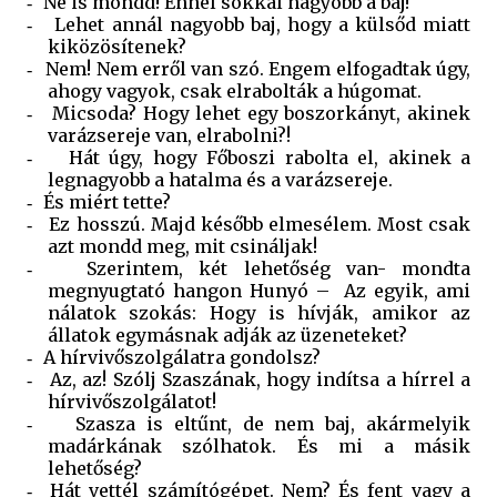
Ne is mondd! Ennél sokkal nagyobb a baj!
-
Lehet annál nagyobb baj, hogy a külsőd miatt
-
kiközösítenek?
Nem! Nem erről van szó. Engem elfogadtak úgy,
-
ahogy vagyok, csak elrabolták a húgomat.
Micsoda? Hogy lehet egy boszorkányt, akinek
-
varázsereje van, elrabolni?!
Hát úgy, hogy Főboszi rabolta el, akinek a
-
legnagyobb a hatalma és a varázsereje.
És miért tette?
-
Ez hosszú. Majd később elmesélem. Most csak
-
azt mondd meg, mit csináljak!
Szerintem, két lehetőség van- mondta
-
megnyugtató hangon Hunyó –
Az egyik, ami
nálatok szokás: Hogy is hívják, amikor az
állatok egymásnak adják az üzeneteket?
A hírvivőszolgálatra gondolsz?
-
Az, az! Szólj Szaszának, hogy indítsa a hírrel a
-
hírvivőszolgálatot!
Szasza is eltűnt, de nem baj, akármelyik
-
madárkának szólhatok. És mi a másik
lehetőség?
Hát vettél számítógépet. Nem? És fent vagy a
-