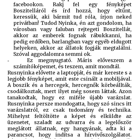
facebookon. Rakj fel egy fényképet
Boszitelláról és írd hozzá, hogy eltűnt,
keressük, aki bármit tud róla, írjon neked
privátban! Tudod Nyinka, én azt gondolom, ha
városban vagy faluban rejtegeti Boszitellát,
akkor az emberek fognak rábukkanni, ha
pedig erdőben, barlangban vagy egyéb eldugott
helyeken, akkor az állatok fogják megtalálni.
Szóval aggodalomra semmi ok.
Ez megnyugtató. Máris előveszem a
-
számítóképemet, és teszem, amit mondtál.
Rusnyinka elővette a laptopját, és már kereste s a
legjobb fényképet, amit este csinált a mobiljával.
A boszik és a hercegek, hercegnők körbeállták,
csodálkoztak, mert ilyet még sosem láttak. Azon
tanakodtak, hogy ez miféle újabb varázslat.
Rusnyinka persze mondogatta, hogy szó sincs itt
varázslatról, ez csak tudomány és technika.
Mihelyst feltöltötte a képet és elküldte az
üzenetet, szaladt az udvarra és a legelőször
meglátott állatnak, egy hangyának, adta ki a
parancsot, hogy indítsa a hírvivőszolgálatot.