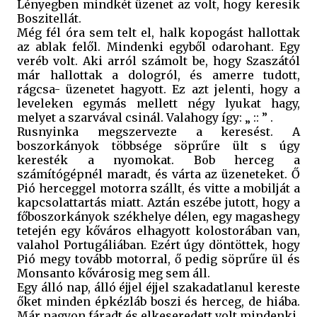
Lényegben mindkét üzenet az volt, hogy keresik
Boszitellát.
Még fél óra sem telt el, halk kopogást hallottak
az ablak felől. Mindenki egyből odarohant. Egy
veréb volt. Aki arról számolt be, hogy Szaszától
már hallottak a dologról, és amerre tudott,
rágcsa- üzenetet hagyott. Ez azt jelenti, hogy a
leveleken egymás mellett négy lyukat hagy,
melyet a szarvával csinál. Valahogy így: „ :: ” .
Rusnyinka megszervezte a keresést. A
boszorkányok többsége söprűre ült s úgy
keresték a nyomokat. Bob herceg a
számítógépnél maradt, és várta az üzeneteket. Ő
Pió herceggel motorra szállt, és vitte a mobilját a
kapcsolattartás miatt. Aztán eszébe jutott, hogy a
főboszorkányok székhelye délen, egy magashegy
tetején egy kőváros elhagyott kolostorában van,
valahol Portugáliában. Ezért úgy döntöttek, hogy
Pió megy tovább motorral, ő pedig söprűre ül és
Monsanto kővárosig meg sem áll.
Egy álló nap, álló éjjel éjjel szakadatlanul kereste
őket minden épkézláb boszi és herceg, de hiába.
Már nagyon fáradt és elkeseredett volt mindenki.