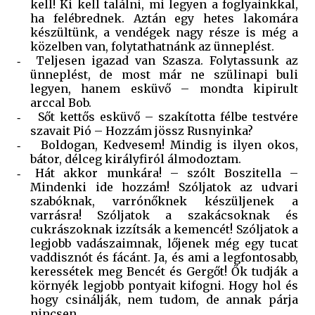
kell! Ki kell találni, mi legyen a foglyainkkal,
ha felébrednek. Aztán egy hetes lakomára
készültünk, a vendégek nagy része is még a
közelben van, folytathatnánk az ünneplést.
Teljesen igazad van Szasza. Folytassunk az
-
ünneplést, de most már ne szülinapi buli
legyen, hanem esküvő – mondta kipirult
arccal Bob.
Sőt kettős esküvő – szakította félbe testvére
-
szavait Pió – Hozzám jössz Rusnyinka?
Boldogan, Kedvesem! Mindig is ilyen okos,
-
bátor, délceg királyfiról álmodoztam.
Hát akkor munkára! – szólt Boszitella –
-
Mindenki ide hozzám! Szóljatok az udvari
szabóknak, varrónőknek készüljenek a
varrásra! Szóljatok a szakácsoknak és
cukrászoknak izzítsák a kemencét! Szóljatok a
legjobb vadászaimnak, lőjenek még egy tucat
vaddisznót és fácánt. Ja, és ami a legfontosabb,
keressétek meg Bencét és Gergőt! Ők tudják a
környék legjobb pontyait kifogni. Hogy hol és
hogy csinálják, nem tudom, de annak párja
nincsen.