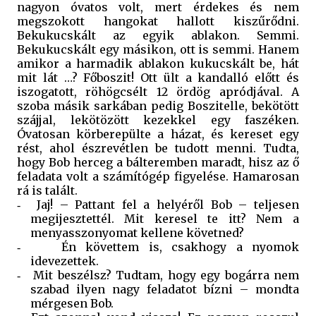
nagyon óvatos volt, mert érdekes és nem
megszokott hangokat hallott kiszűrődni.
Bekukucskált az egyik ablakon. Semmi.
Bekukucskált egy másikon, ott is semmi. Hanem
amikor a harmadik ablakon kukucskált be, hát
mit lát …? Főboszit! Ott ült a kandalló előtt és
iszogatott, röhögcsélt
12 ördög apródjával. A
szoba másik sarkában pedig Boszitelle, bekötött
szájjal, lekötözött kezekkel egy faszéken.
Óvatosan körberepülte a házat, és kereset egy
rést, ahol észrevétlen be tudott menni. Tudta,
hogy Bob herceg a bálteremben maradt, hisz az ő
feladata volt a számítógép figyelése. Hamarosan
rá is talált.
Jaj! – Pattant fel a helyéről Bob – teljesen
-
megijesztettél. Mit keresel te itt? Nem a
menyasszonyomat kellene követned?
Én követtem is, csakhogy a nyomok
-
idevezettek.
Mit beszélsz? Tudtam, hogy egy bogárra nem
-
szabad ilyen nagy feladatot bízni – mondta
mérgesen Bob.