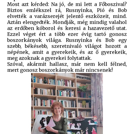
Most azt kérded: Na jó, de mi lett a Főboszival?
Biztos emlékszel rá, Rusnyinka, Pió és Bob
elvették a varázserejét jelentő eszközeit, mind.
Aztán elengedték. Mondják, még mindig valahol
az erdőben kóborol és keresi a hazavezető utat.
Ezzel véget ért a több ezer évig tartó gonosz
boszorkányok világa. Rusnyinka és Bob egy
szebb, békésebb, szeretnivaló világot hozott a
népének, amit a gyerekeik, és az ő gyerekeik,
meg azoknak a gyerekei folytattak.
Szóval, akármit hallasz, már nem kell félned,
mert gonosz boszorkányok már nincsenek!