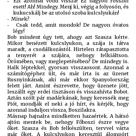
Ezt azonnal vond vissza! Ez nagyon rosszul
-
esett! Ah! Mindegy. Menj ki, végig a folyosón, és
kukucskálj be az utolsó szoba kulcslyukán!
Minek?
-
Csak tedd, amit mondok! De nagyon óvatos
-
légy!
Bob mindent úgy tett, ahogy azt Szasza kérte.
Mikor benézett kulcslyukon, a szája is tátva
maradt, a csodálkozástól. Hirtelen rátapasztotta
a tenyerét a szájára, nehogy felkiáltson.
Örömében, vagy meglepetésében? De mindegy is.
Halk léptekkel, gyorsan visszaosont. Azonnal a
számítógéphez ült, és már írta is az üzenet
Rusnyinkának, aki már ekkor Spanyolország
felett járt. Amint észrevette, hogy üzenete jött,
leszállt egy erdei tisztáson és visszahívta Bobot.
Aztán szólt pár madárkának, hogy keressék meg
Piót, mondják el neki a jó hírt, és kérjék, hogy
azonnal induljon vissza, Boszilakra.
Másnap hajnalra mindketten hazaértek. A hátsó
ajtón mentek be, nehogy Főboszi észre vegye
őket. Szasza és Bob felkészülten, tervvel várta
már őket. A kulcslyukon keresztül álompórt