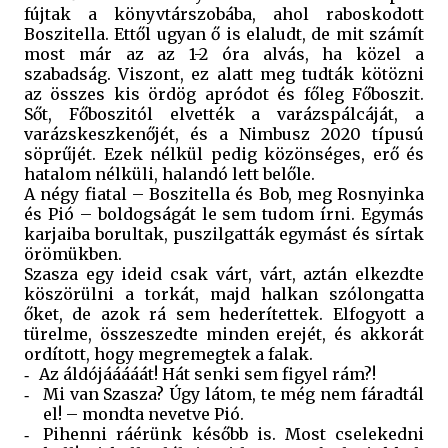
fújtak a könyvtárszobába, ahol raboskodott
Boszitella. Ettől ugyan ő is elaludt, de mit számít
most már az az 1-2 óra alvás, ha közel a
szabadság. Viszont, ez alatt meg tudták kötözni
az összes kis ördög apródot és főleg Főboszit.
Sőt, Főboszitól elvették a varázspálcáját, a
varázskeszkenőjét, és a Nimbusz 2020 típusú
söprűjét. Ezek nélkül pedig közönséges, erő és
hatalom nélküli, halandó lett belőle.
A négy fiatal – Boszitella és Bob, meg Rosnyinka
és Pió – boldogságát le sem tudom írni. Egymás
karjaiba borultak, puszilgatták egymást és sírtak
örömükben.
Szasza egy ideid csak várt, várt, aztán elkezdte
köszörülni a torkát, majd halkan szólongatta
őket, de azok rá sem hederítettek. Elfogyott a
türelme, összeszedte minden erejét, és akkorát
ordított, hogy megremegtek a falak.
Az áldójááááát! Hát senki sem figyel rám?!
-
Mi van Szasza? Úgy látom, te még nem fáradtál
-
el! – mondta nevetve Pió.
Pihenni ráérünk később is. Most cselekedni
-