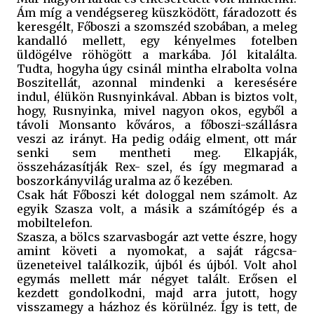
Ám míg a vendégsereg küszködött, fáradozott és
keresgélt, Főboszi a szomszéd szobában, a meleg
kandalló mellett, egy kényelmes fotelben
üldögélve röhögött a markába. Jól kitalálta.
Tudta, hogyha úgy csinál mintha elrabolta volna
Boszitellát, azonnal mindenki a keresésére
indul, élükön Rusnyinkával. Abban is biztos volt,
hogy, Rusnyinka, mivel nagyon okos, egyből a
távoli Monsanto kőváros, a főboszi-szállásra
veszi az irányt. Ha pedig odáig elment, ott már
senki sem mentheti meg. Elkapják,
összeházasítják Rex- szel, és így megmarad a
boszorkányvilág uralma az ő kezében.
Csak hát Főboszi két dologgal nem számolt. Az
egyik Szasza volt, a másik a számítógép és a
mobiltelefon.
Szasza, a bölcs szarvasbogár azt vette észre, hogy
amint követi a nyomokat, a saját rágcsa-
üzeneteivel találkozik, újból és újból. Volt ahol
egymás mellett már négyet talált. Erősen el
kezdett gondolkodni, majd arra jutott, hogy
visszamegy a házhoz és körülnéz. Így is tett, de