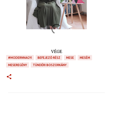
VÉGE
#MODERNNAGYI
BEFEJEZŐ RÉSZ
MESE
MESÉM
MESEREGÉNY
TÜNDÉRI BOSZORKÁNY
M
e