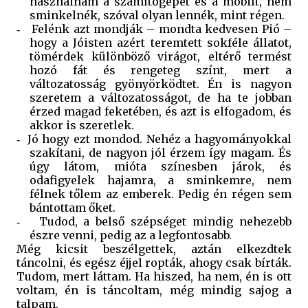
használnám a számítógépet és a mobilt, nem
sminkelnék, szóval olyan lennék, mint régen.
Felénk azt mondják – mondta kedvesen Pió –
-
hogy a Jóisten azért teremtett sokféle állatot,
tömérdek különböző virágot, eltérő termést
hozó fát és rengeteg színt, mert a
változatosság gyönyörködtet. Én is nagyon
szeretem a változatosságot, de ha te jobban
érzed magad feketében, és azt is elfogadom, és
akkor is szeretlek.
Jó hogy ezt mondod. Nehéz a hagyományokkal
-
szakítani, de nagyon jól érzem így magam. És
úgy látom, mióta színesben járok, és
odafigyelek hajamra, a sminkemre, nem
félnek tőlem az emberek. Pedig én régen sem
bántottam őket.
Tudod, a belső szépséget mindig nehezebb
-
észre venni, pedig az a legfontosabb.
Még kicsit beszélgettek, aztán elkezdtek
táncolni, és egész éjjel ropták, ahogy csak bírták.
Tudom, mert láttam. Ha hiszed, ha nem, én is ott
voltam, én is táncoltam, még mindig sajog a
talpam.