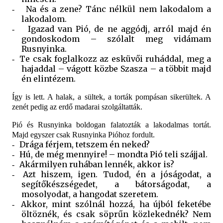
Na és a zene? Tánc nélkül nem lakodalom a
-
lakodalom.
Igazad van Pió, de ne aggódj, arról majd én
-
gondoskodom – szólalt meg vidámam
Rusnyinka.
Te csak foglalkozz az esküvői ruháddal, meg a
-
hajaddal – vágott közbe Szasza – a többit majd
én elintézem.
Így is lett. A halak, a sültek, a torták pompásan sikerültek. A
zenét pedig az erdő madarai szolgáltatták.
Pió és Rusnyinka boldogan falatozták a lakodalmas tortát.
Majd egyszer csak Rusnyinka Pióhoz fordult.
Drága férjem, tetszem én neked?
-
Hú, de még mennyire! – mondta Pió teli szájjal.
-
Akármilyen ruhában lennék, akkor is?
-
Azt hiszem, igen. Tudod, én a jóságodat, a
-
segítőkészségedet, a bátorságodat, a
mosolyodat, a hangodat szeretem.
Akkor, mint szólnál hozzá, ha újból feketébe
-
öltöznék, és csak söprűn közlekednék? Nem