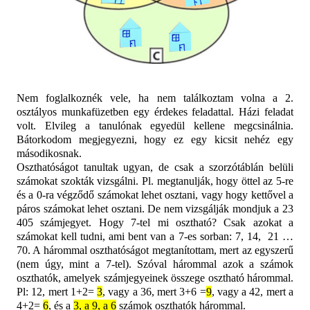
Nem foglalkoznék vele, ha nem találkoztam volna a 2.
osztályos munkafüzetben egy érdekes feladattal. Házi feladat
volt. Elvileg a tanulónak egyedül kellene megcsinálnia.
Bátorkodom megjegyezni, hogy ez egy kicsit nehéz egy
másodikosnak.
Oszthatóságot tanultak ugyan, de csak a szorzótáblán belüli
számokat szokták vizsgálni. Pl. megtanulják, hogy öttel az 5-re
és a 0-ra végződő számokat lehet osztani, vagy hogy kettővel a
páros számokat lehet osztani. De nem vizsgálják mondjuk a 23
405 számjegyet. Hogy 7-tel mi osztható? Csak azokat a
számokat kell tudni, ami bent van a 7-es sorban: 7, 14,
21 …
70. A hárommal oszthatóságot megtanítottam, mert az egyszerű
(nem úgy, mint a 7-tel). Szóval hárommal azok a számok
oszthatók, amelyek számjegyeinek összege osztható hárommal.
Pl: 12, mert 1+2=
3
, vagy a 36, mert 3+6 =
9
, vagy a 42, mert a
4+2=
6
, és a
3, a 9, a 6
számok oszthatók hárommal.