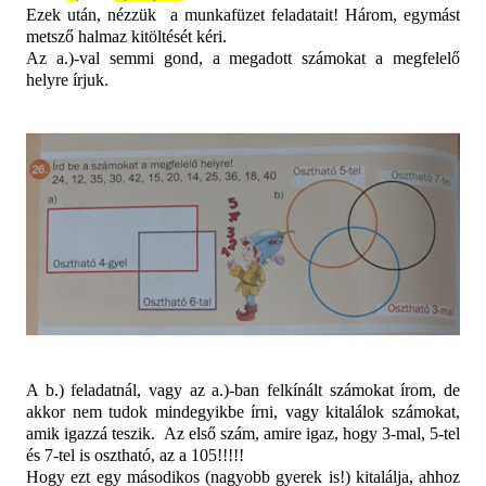
Ezek után, nézzük a munkafüzet feladatait! Három, egymást
metsző halmaz kitöltését kéri.
Az a.)-val semmi gond, a megadott számokat a megfelelő
helyre írjuk.
A b.) feladatnál, vagy az a.)-ban felkínált számokat írom, de
akkor nem tudok mindegyikbe írni, vagy kitalálok számokat,
amik igazzá teszik.
Az első szám, amire igaz, hogy 3-mal, 5-tel
és 7-tel is osztható, az a 105!!!!!
Hogy ezt egy másodikos (nagyobb gyerek is!) kitalálja, ahhoz