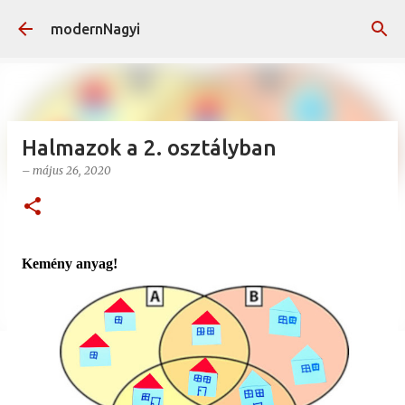
Ugrás a fő tartalomra
modernNagyi
Halmazok a 2. osztályban
–
május 26, 2020
Kemény anyag!