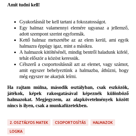
Amit tudni kell!
Gyakorlásnál be kell tartani a fokozatosságot.
Egy halmaz valamennyi elemére ugyanaz a jellemző,
adott szempont szerint egyformák.
Kettő halmaz metszetébe az az elem kerül, ami egyik
halmazra éppúgy igaz, mint a másikra.
A halmazok kitöltésénél, mindig bentről haladunk kifelé,
tehát először a közöst keressük.
Célszerű a csoportosításnál azt az elemet, vagy számot,
amit egyszer behelyeztünk a halmazba, áthúzni, hogy
még egyszer ne akarjuk leírni.
Ha rajtam múlna, második osztályban, csak eszközök,
játékok, képek rakosgatásával képeznék különböző
halmazokat. Megjegyzem, az alapkövetelmények között
nincs is ilyen, csak a munkafüzetekben.
2. OSZTÁLYOS MATEK
CSOPORTOSÍTÁS
HALMAZOK
LOGIKA