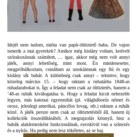
Idejét nem tudom, mióta van papír-öltöztető baba. De vajon
ismerik a mai gyerekek? Amikor még kislány voltam, kedvelt
szórakozásnak számított, … igaz, akkor még nem volt annyi
játék, annyi lehetőség, mint most. Én mindenesetre,
megpróbálkoztam, csináltam az unokáimnak egy fiú és egy
kislány sík babát. A különbség csak annyi – tekintve, hogy
közeleg március 15. – hogy raktam a ruhatárba 1848-as
ruhadarabokat is. Így a feladat nem csak az öltöztetés, hanem a
’48-as ruhák kiválogatása is. Hogy a feladat kicsit nehezebb
legyen, más katonai egyenruhát (pl. világháborús német és
orosz, jelenlegi amerikai, páncélos lovag, stb.) raktam a ruhák
közé. A játék persze nem csak az öltöztetésből áll, hanem új
kollekciók összeállításából. A megrajzolás könnyű, hisz a
babák alaklemezként funkcionálnak, ezenkívül van a színezés
és a nyírás. Ha pedig nem lesz tökéletes, az se baj.