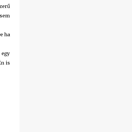
zerű
 sem
De ha
 egy
Én is