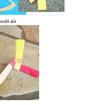
záll alá.