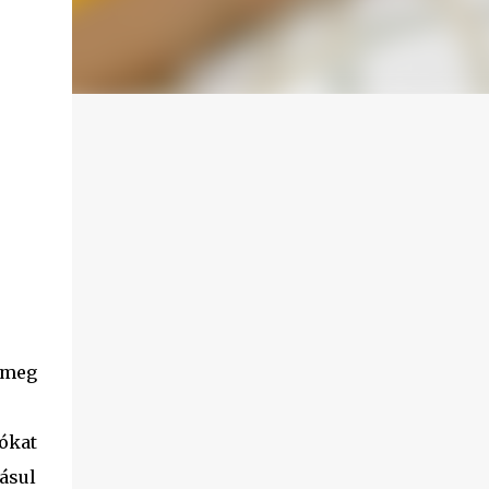
 meg
ókat
ásul