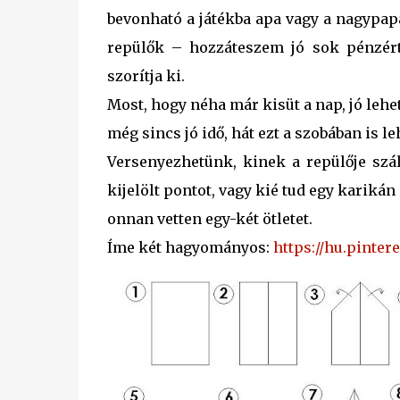
bevonható a játékba apa vagy a nagypap
repülők – hozzáteszem jó sok pénzért
szorítja ki.
Most, hogy néha már kisüt a nap, jó lehe
még sincs jó idő, hát ezt a szobában is le
Versenyezhetünk, kinek a repülője szá
kijelölt pontot, vagy kié tud egy karikán
onnan vetten egy-két ötletet.
Íme két hagyományos:
https://hu.pinter