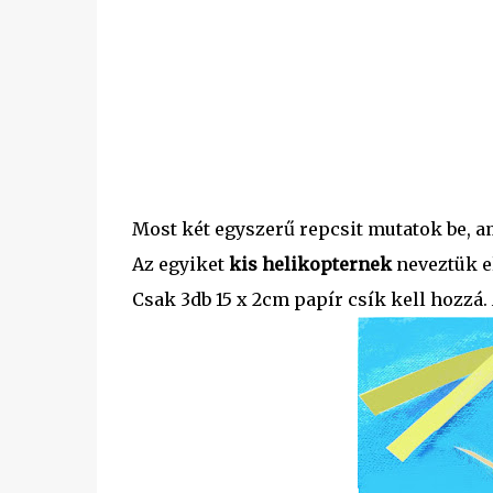
Most két egyszerű repcsit mutatok be, ami
Az egyiket
kis helikopternek
neveztük e
Csak 3db 15 x 2cm papír csík kell hozzá