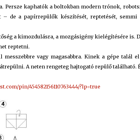
a. Persze kaphatók a boltokban modern trónok, robots
 – de a papírrepülők készítését, reptetését, semmi
tőség a kimozdulásra, a mozgásigény kielégítésére is. 
het reptetni.
ll messzebbre vagy magasabbra. Kinek a gépe talál el
 átrepülni. A neten rengeteg hajtogató repülő található. 
est.com/pin/454582156110763444/?lp=true