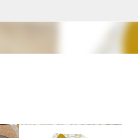
Ugrás a fő tartalomra