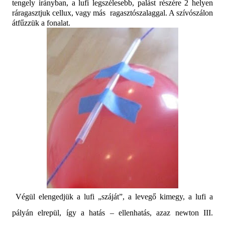
tengely irányban, a lufi legszélesebb, palást részére 2 helyen
ráragasztjuk cellux, vagy más ragasztószalaggal. A szívószálon
átfűzzük a fonalat.
Végül elengedjük a lufi „száját”, a levegő kimegy, a lufi a
pályán elrepül, így a hatás – ellenhatás, azaz newton III.