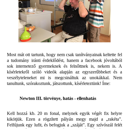
Most mát ott tartunk, hogy nem csak tanítványainak keltette fel
a tudomány iránti érdeklődést, hanem a facebook jóvoltából
sok internetező gyermeknek és felnőttnek is, nekem is. A
kísérletekről szóló videók alapján az egyszerűbbeket és a
veszélyteleneket mi is megcsináltuk az unokákkal. Nem
tanultunk, szórakoztunk, játszottunk, kísérleteztünk! Íme:
Newton III. törvénye, hatás - ellenhatás
Kell hozzá kb. 20 m fonal, melynek egyik végét fix helyre
kikötjük. Ezen a rögzített pályán megy majd a „rakéta”.
Felfújunk egy lufit, és befogjuk a „száját”. Egy szívószál felét