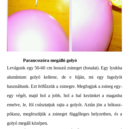
Parancsszóra megálló golyó
Levágunk egy 50-60 cm hosszú zsineget (fonalat). Egy lyukba
alumínium golyó kellene, de e híján, mi egy fagolyót
használtunk. Ezt felfűzzük a zsinegre. Megfogjuk a zsineg egy-
egy végét, majd hol a jobb, hol a bal kezünket a magasba
emelve, le, föl csúsztatjuk rajta a golyót. Aztán jön a hókusz-
pókusz, megfeszítjük a zsineget függőleges helyzetben, és a
golyó megáll középen.