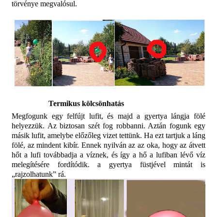
törvénye megvalósul.
Termikus kölcsönhatás
Megfogunk egy felfújt lufit, és majd a gyertya lángja fölé
helyezzük. Az biztosan szét fog robbanni. Aztán fogunk egy
másik lufit, amelybe előzőleg vizet tettünk. Ha ezt tartjuk a láng
fölé, az mindent kibír.
Ennek nyilván az az oka, hogy az átvett
hőt a lufi továbbadja a víznek, és így a hő a lufiban lévő víz
melegítésére fordítódik. a gyertya füstjével mintát is
„rajzolhatunk” rá.