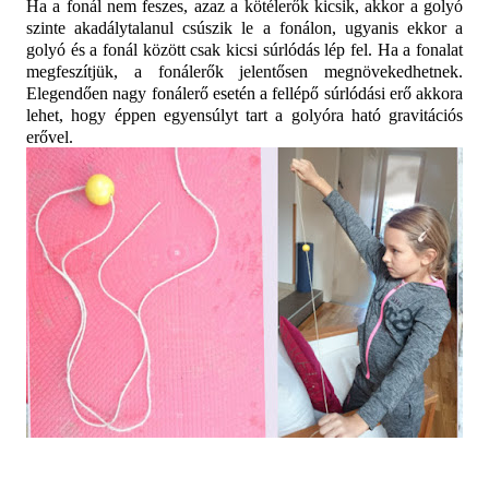
Ha a fonál nem feszes, azaz a kötélerők kicsik, akkor a golyó
szinte akadálytalanul csúszik le a fonálon, ugyanis ekkor a
golyó és a fonál között csak kicsi súrlódás lép fel. Ha a fonalat
megfeszítjük, a fonálerők jelentősen megnövekedhetnek.
Elegendően nagy fonálerő esetén a fellépő súrlódási erő akkora
lehet, hogy éppen egyensúlyt tart a golyóra ható gravitációs
erővel.