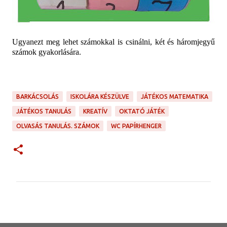
Ugyanezt meg lehet számokkal is csinálni, két és háromjegyű
számok gyakorlására.
BARKÁCSOLÁS
ISKOLÁRA KÉSZÜLVE
JÁTÉKOS MATEMATIKA
JÁTÉKOS TANULÁS
KREATÍV
OKTATÓ JÁTÉK
OLVASÁS TANULÁS. SZÁMOK
WC PAPÍRHENGER
M
e
g