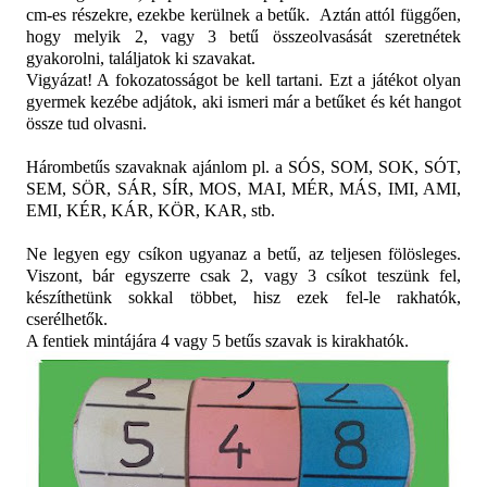
cm-es részekre, ezekbe kerülnek a betűk.
Aztán attól függően,
hogy melyik 2, vagy 3 betű összeolvasását szeretnétek
gyakorolni, találjatok ki szavakat.
Vigyázat! A fokozatosságot be kell tartani. Ezt a játékot olyan
gyermek kezébe adjátok, aki ismeri már a betűket és két hangot
össze tud olvasni.
Hárombetűs szavaknak ajánlom pl. a SÓS, SOM, SOK, SÓT,
SEM, SÖR, SÁR, SÍR, MOS, MAI, MÉR, MÁS, IMI, AMI,
EMI, KÉR, KÁR, KÖR, KAR, stb.
Ne legyen egy csíkon ugyanaz a betű, az teljesen fölösleges.
Viszont, bár egyszerre csak 2, vagy 3 csíkot teszünk fel,
készíthetünk sokkal többet, hisz ezek fel-le rakhatók,
cserélhetők.
A fentiek mintájára 4 vagy 5 betűs szavak is kirakhatók.