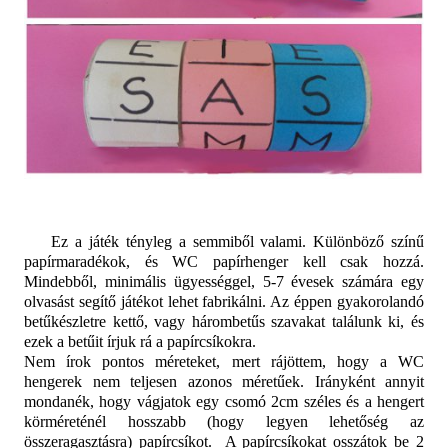
Ez a játék tényleg a semmiből valami. Különböző színű
papírmaradékok, és WC papírhenger kell csak hozzá.
Mindebből, minimális ügyességgel, 5-7 évesek számára egy
olvasást segítő játékot lehet fabrikálni. Az éppen gyakorolandó
betűkészletre kettő, vagy hárombetűs szavakat találunk ki, és
ezek a betűit írjuk rá a papírcsíkokra.
Nem írok pontos méreteket, mert rájöttem, hogy a WC
hengerek nem teljesen azonos méretűek. Irányként annyit
mondanék, hogy vágjatok egy csomó 2cm széles és a hengert
körméreténél hosszabb (hogy legyen lehetőség az
összeragasztásra) papírcsíkot.
A papírcsíkokat osszátok be 2